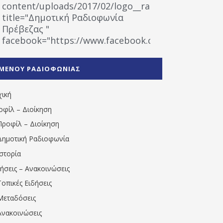
content/uploads/2017/02/logo__radiofonias.jpg"
title="Δημοτική Ραδιοφωνία
Πρέβεζας "
facebook="https://www.facebook.com/%CE%9
%CE%A1%CE%B1%CE%B4%CE%B9%CE%BF%CF%86
%CE%A0%CF%81%CE%AD%CE%B2%CE%B5%CE%B6%
ΜΕΝΟΥ ΡΑΔΙΟΦΩΝΙΑΣ
1531194763766854/" artist="" ]
χική
οφίλ – Διοίκηση
Προφίλ – Διοίκηση
Δημοτική Ραδιοφωνία
Ιστορία
δήσεις – Ανακοινώσεις
Τοπικές Ειδήσεις
Μεταδόσεις
Ανακοινώσεις