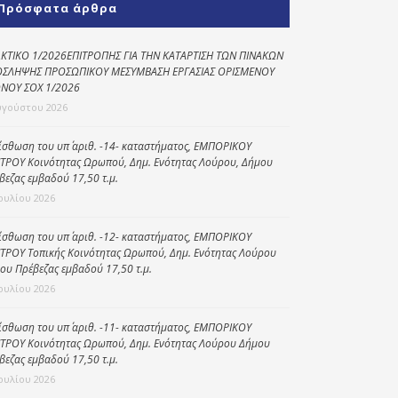
Πρόσφατα άρθρα
Κοινωνικό
παντοπωλείο
ΚΤΙΚΟ 1/2026ΕΠΙΤΡΟΠΗΣ ΓΙΑ ΤΗΝ ΚΑΤΑΡΤΙΣΗ ΤΩΝ ΠΙΝΑΚΩΝ
ΣΛΗΨΗΣ ΠΡΟΣΩΠΙΚΟΥ ΜΕΣΥΜΒΑΣΗ ΕΡΓΑΣΙΑΣ ΟΡΙΣΜΕΝΟΥ
Kοινωνικό
ΝΟΥ ΣΟΧ 1/2026
φαρμακείο
υγούστου 2026
Πρόγραμμα
“Βοήθεια στο σπίτι”
ίσθωση του υπ΄ αριθ. -14- καταστήματος, ΕΜΠΟΡΙΚΟΥ
ΤΡΟΥ Κοινότητας Ωρωπού, Δημ. Ενότητας Λούρου, Δήμου
Κέντρο Ημερήσιας
βεζας εμβαδού 17,50 τ.μ.
Φροντίδας
Ιουλίου 2026
Ηλικιωμένων
(Κ.Η.Φ.Η.) Πρέβεζας
ίσθωση του υπ΄ αριθ. -12- καταστήματος, ΕΜΠΟΡΙΚΟΥ
ΤΡΟΥ Τοπικής Κοινότητας Ωρωπού, Δημ. Ενότητας Λούρου
ου Πρέβεζας εμβαδού 17,50 τ.μ.
Ιουλίου 2026
ίσθωση του υπ΄ αριθ. -11- καταστήματος, ΕΜΠΟΡΙΚΟΥ
ΤΡΟΥ Κοινότητας Ωρωπού, Δημ. Ενότητας Λούρου Δήμου
βεζας εμβαδού 17,50 τ.μ.
Ιουλίου 2026