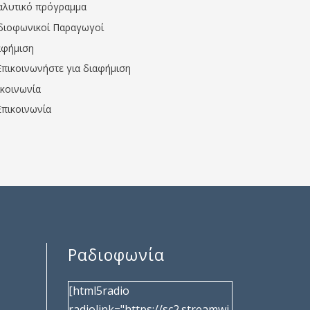
αλυτικό πρόγραμμα
διοφωνικοί Παραγωγοί
αφήμιση
Επικοινωνήστε για διαφήμιση
ικοινωνία
Επικοινωνία
Ραδιοφωνία
[html5radio
radiolink="https://sc2.streamwi