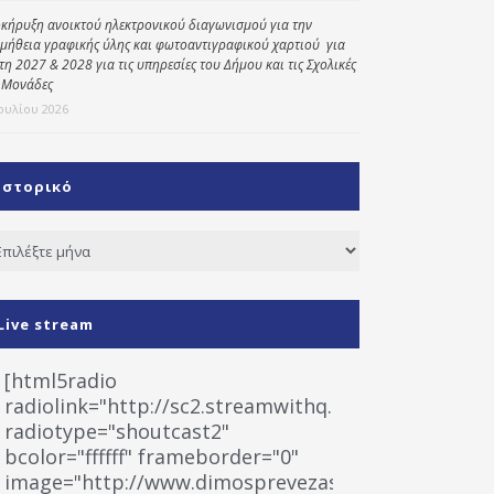
κήρυξη ανοικτού ηλεκτρονικού διαγωνισμού για την
μήθεια γραφικής ύλης και φωτοαντιγραφικού χαρτιού για
έτη 2027 & 2028 για τις υπηρεσίες του Δήμου και τις Σχολικές
 Μονάδες
Ιουλίου 2026
Ιστορικό
τορικό
Live stream
[html5radio
radiolink="http://sc2.streamwithq.com:8028/stream
radiotype="shoutcast2"
bcolor="ffffff" frameborder="0"
image="http://www.dimosprevezas.gr/wp-