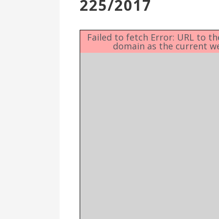
225/2017
Επιτροπή
Δημοτικές
Ενότητες
Failed to fetch Error: URL to t
domain as the current w
Αθλητικές
Υποδομές
Αθλητικές
Εκδηλώσεις