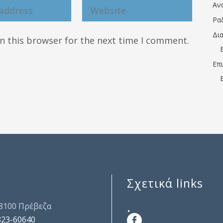
Αν
Ρα
Δι
n this browser for the next time I comment.
Επ
Σχετικά links
.
48100 Πρέβεζα
823-60640