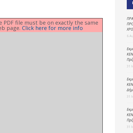
Καθαριότητα και
περιβάλλον
Δημοτική
ΠΡΑ
he PDF file must be on exactly the same
αστυνομία
ΠΡΟ
eb page.
Click here for more info
ΧΡΟ
Γραφείο εσόδων
6 Α
Παιδικοί σταθμοί
Εκμ
ΚΕΝ
Πολιτική
Πρέ
προστασία
31 
Εκμ
ΚΕΝ
Δήμ
31 
Εκμ
ΚΕΝ
Πρέ
31 