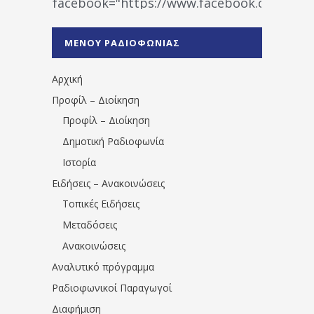
facebook="https://www.facebook.co
%CE%A1%CE%B1%CE%B4%CE%B9%CE%BF%
%CE%A0%CF%81%CE%AD%CE%B2%CE%B5%
ΜΕΝΟΥ ΡΑΔΙΟΦΩΝΙΑΣ
1531194763766854/" artist="" ]
Αρχική
Προφίλ – Διοίκηση
Προφίλ – Διοίκηση
Δημοτική Ραδιοφωνία
Ιστορία
Ειδήσεις – Ανακοινώσεις
Τοπικές Ειδήσεις
Μεταδόσεις
Ανακοινώσεις
Αναλυτικό πρόγραμμα
Ραδιοφωνικοί Παραγωγοί
Διαφήμιση