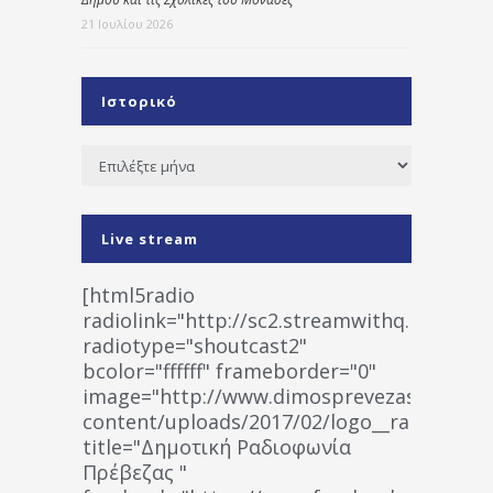
21 Ιουλίου 2026
Ιστορικό
Ιστορικό
Live stream
[html5radio
radiolink="http://sc2.streamwithq.com:802
radiotype="shoutcast2"
bcolor="ffffff" frameborder="0"
image="http://www.dimosprevezas.gr/wp-
content/uploads/2017/02/logo__radiofonias
title="Δημοτική Ραδιοφωνία
Πρέβεζας "