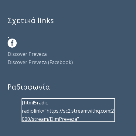
Σχετικά links
.
Discover Preveza
Discover Preveza (Facebook)
Ραδιοφωνία
[html5radio
radiolink="https://sc2.streamwithq.com:2
000/stream/DimPreveza"
radiotype="shoutcast2" bcolor="40566d"
frameborder="0" image="/wp-