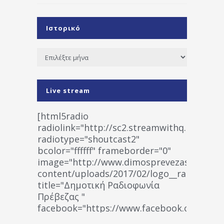
Ιστορικό
Ιστορικό
Live stream
[html5radio
radiolink="http://sc2.streamwithq.com:802
radiotype="shoutcast2"
bcolor="ffffff" frameborder="0"
image="http://www.dimosprevezas.gr/wp-
content/uploads/2017/02/logo__radiofonias
title="Δημοτική Ραδιοφωνία
Πρέβεζας "
facebook="https://www.facebook.co
%CE%A1%CE%B1%CE%B4%CE%B9%CE%BF%