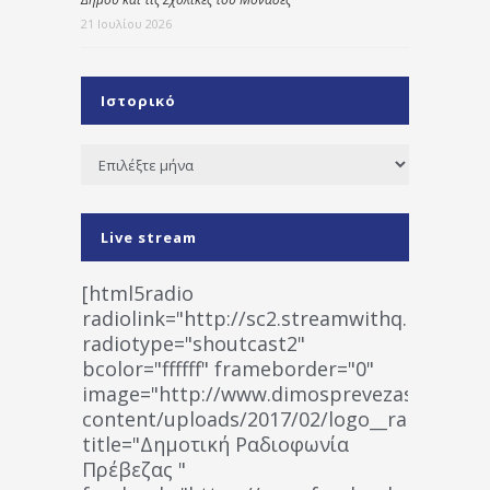
21 Ιουλίου 2026
Ιστορικό
Ιστορικό
Live stream
[html5radio
radiolink="http://sc2.streamwithq.com:802
radiotype="shoutcast2"
bcolor="ffffff" frameborder="0"
image="http://www.dimosprevezas.gr/wp-
content/uploads/2017/02/logo__radiofonias
title="Δημοτική Ραδιοφωνία
Πρέβεζας "