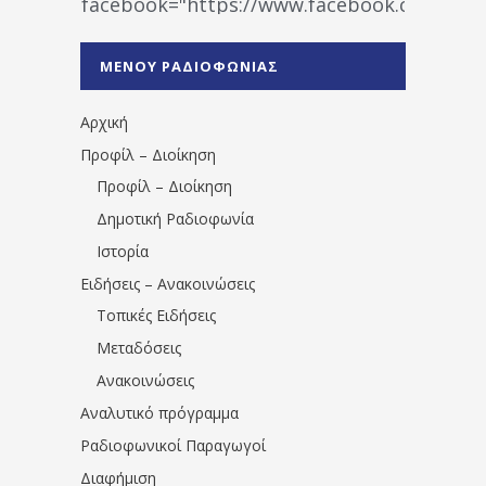
facebook="https://www.facebook.co
%CE%A1%CE%B1%CE%B4%CE%B9%CE%BF%
%CE%A0%CF%81%CE%AD%CE%B2%CE%B5%
ΜΕΝΟΥ ΡΑΔΙΟΦΩΝΙΑΣ
1531194763766854/" artist="" ]
Αρχική
Προφίλ – Διοίκηση
Προφίλ – Διοίκηση
Δημοτική Ραδιοφωνία
Ιστορία
Ειδήσεις – Ανακοινώσεις
Τοπικές Ειδήσεις
Μεταδόσεις
Ανακοινώσεις
Αναλυτικό πρόγραμμα
Ραδιοφωνικοί Παραγωγοί
Διαφήμιση