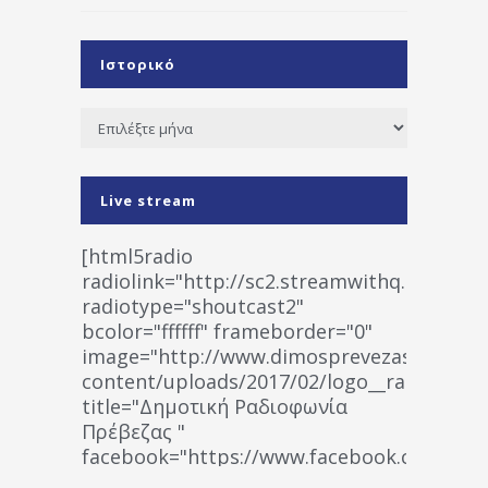
Ιστορικό
Ιστορικό
Live stream
[html5radio
radiolink="http://sc2.streamwithq.com:802
radiotype="shoutcast2"
bcolor="ffffff" frameborder="0"
image="http://www.dimosprevezas.gr/wp-
content/uploads/2017/02/logo__radiofonias
title="Δημοτική Ραδιοφωνία
Πρέβεζας "
facebook="https://www.facebook.co
%CE%A1%CE%B1%CE%B4%CE%B9%CE%BF%