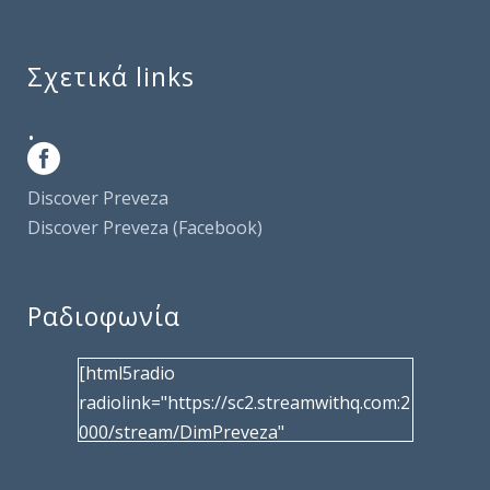
Σχετικά links
.
Discover Preveza
Discover Preveza (Facebook)
Ραδιοφωνία
[html5radio
radiolink="https://sc2.streamwithq.com:2
000/stream/DimPreveza"
radiotype="shoutcast2" bcolor="40566d"