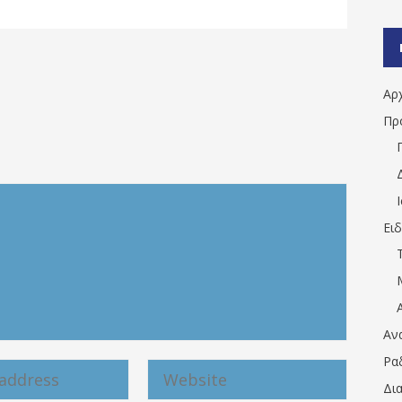
Αρ
Πρ
Ει
Αν
Ρα
Δι