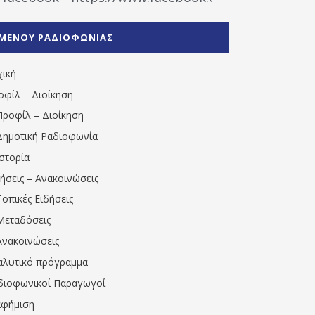
%CE%A1%CE%B1%CE%B4%CE%B9%CE%BF%CF%86
%CE%A0%CF%81%CE%AD%CE%B2%CE%B5%CE%B6%
ΜΕΝΟΥ ΡΑΔΙΟΦΩΝΙΑΣ
1531194763766854/" artist="" ]
χική
οφίλ – Διοίκηση
Προφίλ – Διοίκηση
Δημοτική Ραδιοφωνία
Ιστορία
δήσεις – Ανακοινώσεις
Τοπικές Ειδήσεις
Μεταδόσεις
Ανακοινώσεις
αλυτικό πρόγραμμα
διοφωνικοί Παραγωγοί
αφήμιση