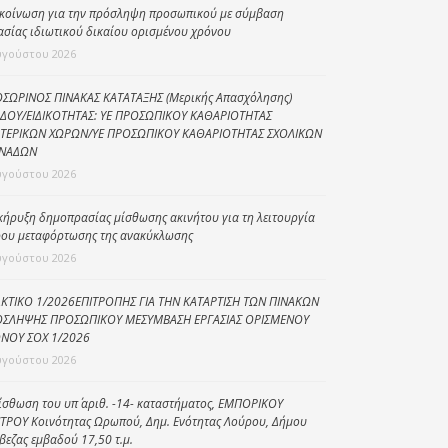
κοίνωση για την πρόσληψη προσωπικού με σύμβαση
Κοινωνικό
ασίας ιδιωτικού δικαίου ορισμένου χρόνου
παντοπωλείο
υγούστου 2026
Kοινωνικό
ΣΩΡΙΝΟΣ ΠΙΝΑΚΑΣ ΚΑΤΑΤΑΞΗΣ (Μερικής Απασχόλησης)
φαρμακείο
ΔΟΥ/ΕΙΔΙΚΟΤΗΤΑΣ: ΥΕ ΠΡΟΣΩΠΙΚΟΥ ΚΑΘΑΡΙΟΤΗΤΑΣ
ΤΕΡΙΚΩΝ ΧΩΡΩΝ/ΥΕ ΠΡΟΣΩΠΙΚΟΥ ΚΑΘΑΡΙΟΤΗΤΑΣ ΣΧΟΛΙΚΩΝ
Πρόγραμμα
ΝΑΔΩΝ
“Βοήθεια στο σπίτι”
υγούστου 2026
Κέντρο Ημερήσιας
Φροντίδας
κήρυξη δημοπρασίας μίσθωσης ακινήτου για τη λειτουργία
Ηλικιωμένων
ου μεταφόρτωσης της ανακύκλωσης
(Κ.Η.Φ.Η.) Πρέβεζας
υγούστου 2026
ΚΤΙΚΟ 1/2026ΕΠΙΤΡΟΠΗΣ ΓΙΑ ΤΗΝ ΚΑΤΑΡΤΙΣΗ ΤΩΝ ΠΙΝΑΚΩΝ
ΣΛΗΨΗΣ ΠΡΟΣΩΠΙΚΟΥ ΜΕΣΥΜΒΑΣΗ ΕΡΓΑΣΙΑΣ ΟΡΙΣΜΕΝΟΥ
ΝΟΥ ΣΟΧ 1/2026
υγούστου 2026
ίσθωση του υπ΄ αριθ. -14- καταστήματος, ΕΜΠΟΡΙΚΟΥ
ΤΡΟΥ Κοινότητας Ωρωπού, Δημ. Ενότητας Λούρου, Δήμου
βεζας εμβαδού 17,50 τ.μ.