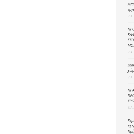
Καθαριότητα και
Ανα
περιβάλλον
εργ
7 Α
Δημοτική
αστυνομία
ΠΡΟ
Γραφείο εσόδων
ΚΛΑ
ΕΣΩ
Παιδικοί σταθμοί
ΜΟ
7 Α
Πολιτική
προστασία
Δια
χώρ
7 Α
ΠΡΑ
ΠΡΟ
ΧΡΟ
6 Α
Εκμ
ΚΕΝ
Πρέ