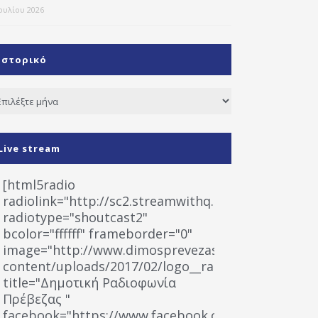
Ιουλίου 2026
Ιστορικό
τορικό
Live stream
[html5radio
radiolink="http://sc2.streamwithq.com:8028/stream
radiotype="shoutcast2"
bcolor="ffffff" frameborder="0"
image="http://www.dimosprevezas.gr/wp-
content/uploads/2017/02/logo__radiofonias.jpg"
title="Δημοτική Ραδιοφωνία
Πρέβεζας "
facebook="https://www.facebook.com/%CE%9