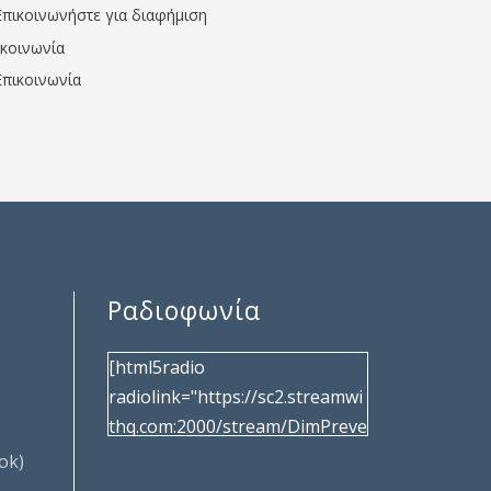
Επικοινωνήστε για διαφήμιση
ικοινωνία
Επικοινωνία
Ραδιοφωνία
[html5radio
radiolink="https://sc2.streamwi
thq.com:2000/stream/DimPreve
za" radiotype="shoutcast2"
ok)
bcolor="40566d"