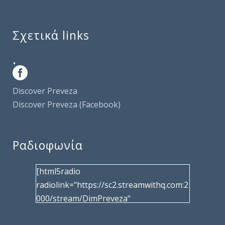
Σχετικά links
.
Discover Preveza
Discover Preveza (Facebook)
Ραδιοφωνία
[html5radio
radiolink="https://sc2.streamwithq.com:2
000/stream/DimPreveza"
radiotype="shoutcast2" bcolor="40566d"