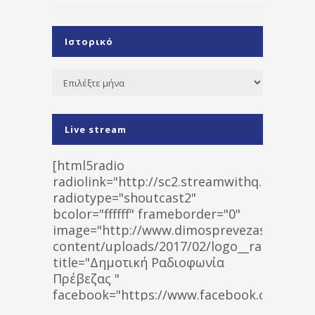
Ιστορικό
Ιστορικό
Live stream
[html5radio
radiolink="http://sc2.streamwithq.com:802
radiotype="shoutcast2"
bcolor="ffffff" frameborder="0"
image="http://www.dimosprevezas.gr/wp-
content/uploads/2017/02/logo__radiofonias
title="Δημοτική Ραδιοφωνία
Πρέβεζας "
facebook="https://www.facebook.co
%CE%A1%CE%B1%CE%B4%CE%B9%CE%BF%