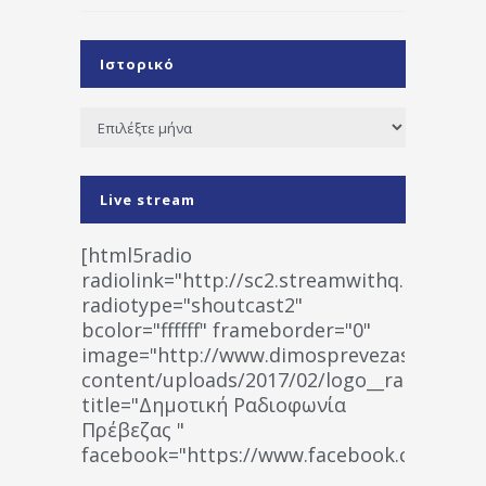
Ιστορικό
Ιστορικό
Live stream
[html5radio
radiolink="http://sc2.streamwithq.com:802
radiotype="shoutcast2"
bcolor="ffffff" frameborder="0"
image="http://www.dimosprevezas.gr/wp-
content/uploads/2017/02/logo__radiofonias
title="Δημοτική Ραδιοφωνία
Πρέβεζας "
facebook="https://www.facebook.co
%CE%A1%CE%B1%CE%B4%CE%B9%CE%BF%