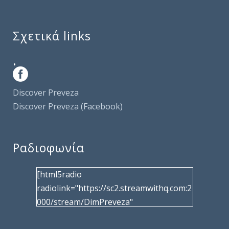
Σχετικά links
.
Discover Preveza
Discover Preveza (Facebook)
Ραδιοφωνία
[html5radio
radiolink="https://sc2.streamwithq.com:2
000/stream/DimPreveza"
radiotype="shoutcast2" bcolor="40566d"