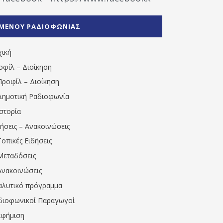
%CE%A1%CE%B1%CE%B4%CE%B9%CE%BF%CF%86
%CE%A0%CF%81%CE%AD%CE%B2%CE%B5%CE%B6%
ΜΕΝΟΥ ΡΑΔΙΟΦΩΝΙΑΣ
1531194763766854/" artist="" ]
χική
οφίλ – Διοίκηση
Προφίλ – Διοίκηση
Δημοτική Ραδιοφωνία
Ιστορία
δήσεις – Ανακοινώσεις
Τοπικές Ειδήσεις
Μεταδόσεις
Ανακοινώσεις
αλυτικό πρόγραμμα
διοφωνικοί Παραγωγοί
αφήμιση