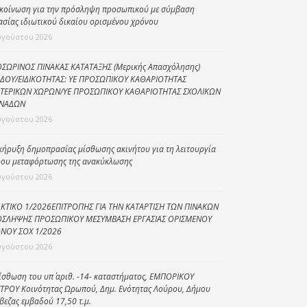
κοίνωση για την πρόσληψη προσωπικού με σύμβαση
Κοινωνικό
ασίας ιδιωτικού δικαίου ορισμένου χρόνου
παντοπωλείο
υγούστου 2026
Kοινωνικό
ΣΩΡΙΝΟΣ ΠΙΝΑΚΑΣ ΚΑΤΑΤΑΞΗΣ (Μερικής Απασχόλησης)
φαρμακείο
ΔΟΥ/ΕΙΔΙΚΟΤΗΤΑΣ: ΥΕ ΠΡΟΣΩΠΙΚΟΥ ΚΑΘΑΡΙΟΤΗΤΑΣ
ΤΕΡΙΚΩΝ ΧΩΡΩΝ/ΥΕ ΠΡΟΣΩΠΙΚΟΥ ΚΑΘΑΡΙΟΤΗΤΑΣ ΣΧΟΛΙΚΩΝ
Πρόγραμμα
ΝΑΔΩΝ
“Βοήθεια στο σπίτι”
υγούστου 2026
Κέντρο Ημερήσιας
Φροντίδας
κήρυξη δημοπρασίας μίσθωσης ακινήτου για τη λειτουργία
Ηλικιωμένων
ου μεταφόρτωσης της ανακύκλωσης
(Κ.Η.Φ.Η.) Πρέβεζας
υγούστου 2026
ΚΤΙΚΟ 1/2026ΕΠΙΤΡΟΠΗΣ ΓΙΑ ΤΗΝ ΚΑΤΑΡΤΙΣΗ ΤΩΝ ΠΙΝΑΚΩΝ
ΣΛΗΨΗΣ ΠΡΟΣΩΠΙΚΟΥ ΜΕΣΥΜΒΑΣΗ ΕΡΓΑΣΙΑΣ ΟΡΙΣΜΕΝΟΥ
ΝΟΥ ΣΟΧ 1/2026
υγούστου 2026
ίσθωση του υπ΄ αριθ. -14- καταστήματος, ΕΜΠΟΡΙΚΟΥ
ΤΡΟΥ Κοινότητας Ωρωπού, Δημ. Ενότητας Λούρου, Δήμου
βεζας εμβαδού 17,50 τ.μ.