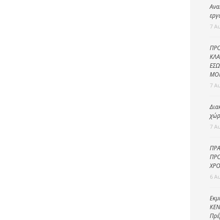
Καθαριότητα και
Ανα
περιβάλλον
εργ
7 Α
Δημοτική
αστυνομία
ΠΡΟ
Γραφείο εσόδων
ΚΛΑ
ΕΣΩ
Παιδικοί σταθμοί
ΜΟ
7 Α
Πολιτική
προστασία
Δια
χώρ
7 Α
ΠΡΑ
ΠΡΟ
ΧΡΟ
6 Α
Εκμ
ΚΕΝ
Πρέ