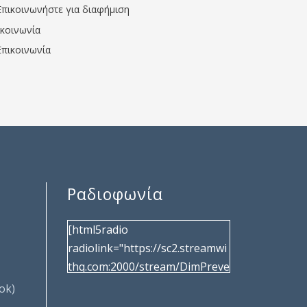
Επικοινωνήστε για διαφήμιση
ικοινωνία
Επικοινωνία
Ραδιοφωνία
[html5radio
radiolink="https://sc2.streamwi
thq.com:2000/stream/DimPreve
za" radiotype="shoutcast2"
ok)
bcolor="40566d"