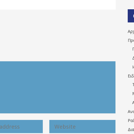
Αρ
Πρ
Ει
Αν
Ρα
Δι