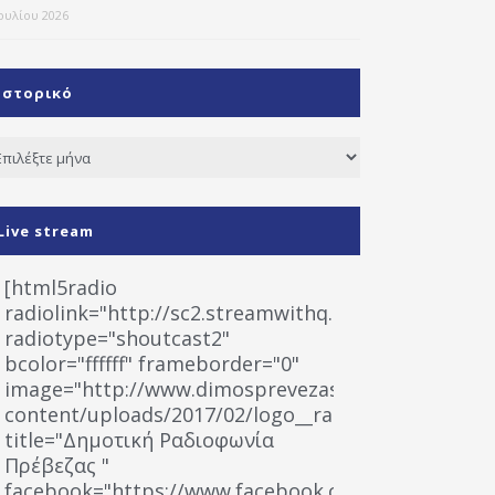
Ιουλίου 2026
Ιστορικό
τορικό
Live stream
[html5radio
radiolink="http://sc2.streamwithq.com:8028/stream
radiotype="shoutcast2"
bcolor="ffffff" frameborder="0"
image="http://www.dimosprevezas.gr/wp-
content/uploads/2017/02/logo__radiofonias.jpg"
title="Δημοτική Ραδιοφωνία
Πρέβεζας "
facebook="https://www.facebook.com/%CE%9