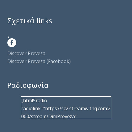
Σχετικά links
.
Discover Preveza
Discover Preveza (Facebook)
Ραδιοφωνία
[html5radio
radiolink="https://sc2.streamwithq.com:2
000/stream/DimPreveza"
radiotype="shoutcast2" bcolor="40566d"