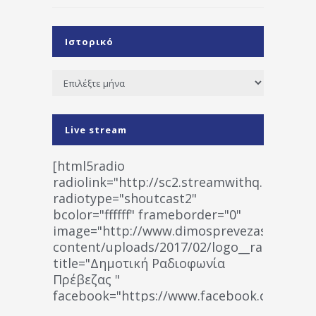
Ιστορικό
Ιστορικό
Live stream
[html5radio
radiolink="http://sc2.streamwithq.com:802
radiotype="shoutcast2"
bcolor="ffffff" frameborder="0"
image="http://www.dimosprevezas.gr/wp-
content/uploads/2017/02/logo__radiofonias
title="Δημοτική Ραδιοφωνία
Πρέβεζας "
facebook="https://www.facebook.co
%CE%A1%CE%B1%CE%B4%CE%B9%CE%BF%