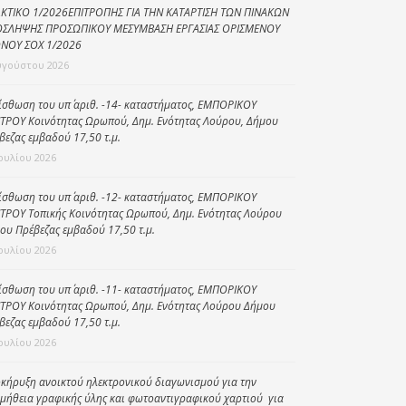
ΚΤΙΚΟ 1/2026ΕΠΙΤΡΟΠΗΣ ΓΙΑ ΤΗΝ ΚΑΤΑΡΤΙΣΗ ΤΩΝ ΠΙΝΑΚΩΝ
Κοινωνικό
ΣΛΗΨΗΣ ΠΡΟΣΩΠΙΚΟΥ ΜΕΣΥΜΒΑΣΗ ΕΡΓΑΣΙΑΣ ΟΡΙΣΜΕΝΟΥ
παντοπωλείο
ΝΟΥ ΣΟΧ 1/2026
υγούστου 2026
Kοινωνικό
φαρμακείο
ίσθωση του υπ΄ αριθ. -14- καταστήματος, ΕΜΠΟΡΙΚΟΥ
ΤΡΟΥ Κοινότητας Ωρωπού, Δημ. Ενότητας Λούρου, Δήμου
Πρόγραμμα
βεζας εμβαδού 17,50 τ.μ.
“Βοήθεια στο σπίτι”
Ιουλίου 2026
Κέντρο Ημερήσιας
Φροντίδας
ίσθωση του υπ΄ αριθ. -12- καταστήματος, ΕΜΠΟΡΙΚΟΥ
Ηλικιωμένων
ΤΡΟΥ Τοπικής Κοινότητας Ωρωπού, Δημ. Ενότητας Λούρου
ου Πρέβεζας εμβαδού 17,50 τ.μ.
(Κ.Η.Φ.Η.) Πρέβεζας
Ιουλίου 2026
ίσθωση του υπ΄ αριθ. -11- καταστήματος, ΕΜΠΟΡΙΚΟΥ
ΤΡΟΥ Κοινότητας Ωρωπού, Δημ. Ενότητας Λούρου Δήμου
βεζας εμβαδού 17,50 τ.μ.
Ιουλίου 2026
κήρυξη ανοικτού ηλεκτρονικού διαγωνισμού για την
μήθεια γραφικής ύλης και φωτοαντιγραφικού χαρτιού για