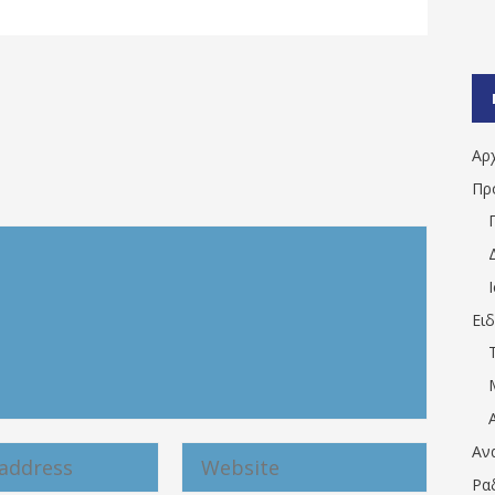
Αρ
Πρ
Ει
Αν
Ρα