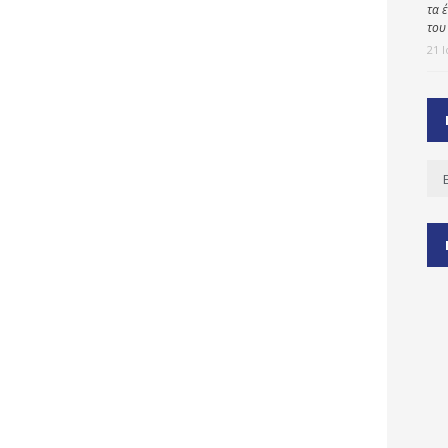
τα 
του
21 
ύ
ζας
ίου
Ισ