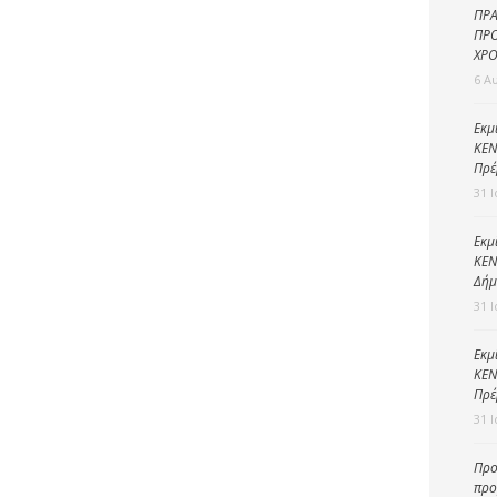
Καθαριότητα και
ΠΡΑ
περιβάλλον
ΠΡΟ
ΧΡΟ
Δημοτική
6 Α
αστυνομία
Γραφείο εσόδων
Εκμ
ΚΕΝ
Παιδικοί σταθμοί
Πρέ
31 
Πολιτική
προστασία
Εκμ
ΚΕΝ
Δήμ
31 
Εκμ
ΚΕΝ
Πρέ
31 
Προ
προ