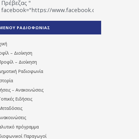
Πρέβεζας "
facebook="https://www.facebook.com/%CE%9
%CE%A1%CE%B1%CE%B4%CE%B9%CE%BF%CF%86
%CE%A0%CF%81%CE%AD%CE%B2%CE%B5%CE%B6%
ΜΕΝΟΥ ΡΑΔΙΟΦΩΝΙΑΣ
1531194763766854/" artist="" ]
χική
οφίλ – Διοίκηση
Προφίλ – Διοίκηση
Δημοτική Ραδιοφωνία
Ιστορία
δήσεις – Ανακοινώσεις
Τοπικές Ειδήσεις
Μεταδόσεις
Ανακοινώσεις
αλυτικό πρόγραμμα
διοφωνικοί Παραγωγοί