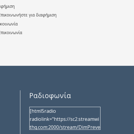
αφήμιση
Επικοινωνήστε για διαφήμιση
ικοινωνία
Επικοινωνία
Ραδιοφωνία
[html5radio
radiolink="https://sc2.streamwi
thq.com:2000/stream/DimPreve