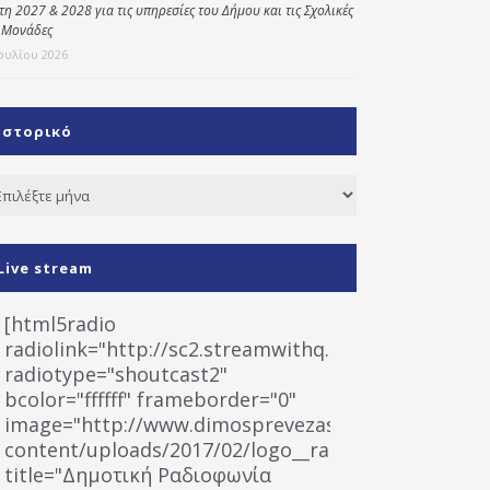
έτη 2027 & 2028 για τις υπηρεσίες του Δήμου και τις Σχολικές
 Μονάδες
Ιουλίου 2026
Ιστορικό
τορικό
Live stream
[html5radio
radiolink="http://sc2.streamwithq.com:8028/stream
radiotype="shoutcast2"
bcolor="ffffff" frameborder="0"
image="http://www.dimosprevezas.gr/wp-
content/uploads/2017/02/logo__radiofonias.jpg"
title="Δημοτική Ραδιοφωνία