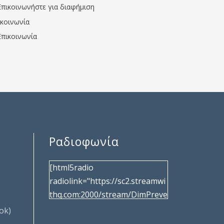
Επικοινωνήστε για διαφήμιση
ικοινωνία
Επικοινωνία
Ραδιοφωνία
[html5radio
radiolink="https://sc2.streamwi
thq.com:2000/stream/DimPreve
za" radiotype="shoutcast2"
ok)
bcolor="40566d"