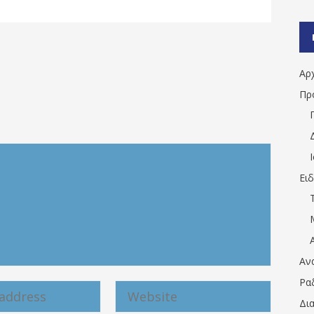
Αρ
Πρ
Ει
Αν
Ρα
Δι