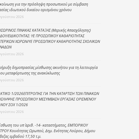
κοίνωση για την πρόσληψη προσωπικού με σύμβαση
Κοινωνικό
ασίας ιδιωτικού δικαίου ορισμένου χρόνου
παντοπωλείο
υγούστου 2026
Kοινωνικό
ΣΩΡΙΝΟΣ ΠΙΝΑΚΑΣ ΚΑΤΑΤΑΞΗΣ (Μερικής Απασχόλησης)
φαρμακείο
ΔΟΥ/ΕΙΔΙΚΟΤΗΤΑΣ: ΥΕ ΠΡΟΣΩΠΙΚΟΥ ΚΑΘΑΡΙΟΤΗΤΑΣ
ΤΕΡΙΚΩΝ ΧΩΡΩΝ/ΥΕ ΠΡΟΣΩΠΙΚΟΥ ΚΑΘΑΡΙΟΤΗΤΑΣ ΣΧΟΛΙΚΩΝ
Πρόγραμμα
ΝΑΔΩΝ
“Βοήθεια στο σπίτι”
υγούστου 2026
Κέντρο Ημερήσιας
Φροντίδας
κήρυξη δημοπρασίας μίσθωσης ακινήτου για τη λειτουργία
Ηλικιωμένων
ου μεταφόρτωσης της ανακύκλωσης
(Κ.Η.Φ.Η.) Πρέβεζας
υγούστου 2026
ΚΤΙΚΟ 1/2026ΕΠΙΤΡΟΠΗΣ ΓΙΑ ΤΗΝ ΚΑΤΑΡΤΙΣΗ ΤΩΝ ΠΙΝΑΚΩΝ
ΣΛΗΨΗΣ ΠΡΟΣΩΠΙΚΟΥ ΜΕΣΥΜΒΑΣΗ ΕΡΓΑΣΙΑΣ ΟΡΙΣΜΕΝΟΥ
ΝΟΥ ΣΟΧ 1/2026
υγούστου 2026
ίσθωση του υπ΄ αριθ. -14- καταστήματος, ΕΜΠΟΡΙΚΟΥ
ΤΡΟΥ Κοινότητας Ωρωπού, Δημ. Ενότητας Λούρου, Δήμου
βεζας εμβαδού 17,50 τ.μ.