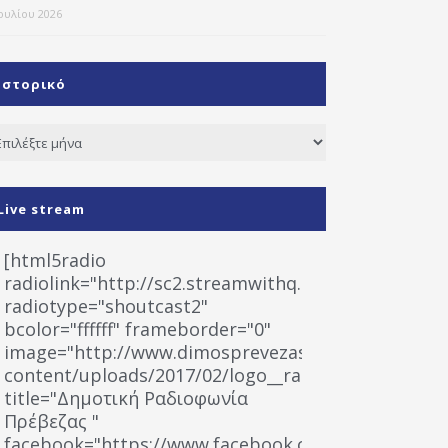
Ιουλίου 2026
Ιστορικό
τορικό
Live stream
[html5radio
radiolink="http://sc2.streamwithq.com:8028/stream
radiotype="shoutcast2"
bcolor="ffffff" frameborder="0"
image="http://www.dimosprevezas.gr/wp-
content/uploads/2017/02/logo__radiofonias.jpg"
title="Δημοτική Ραδιοφωνία
Πρέβεζας "
facebook="https://www.facebook.com/%CE%9