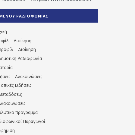
%CE%A1%CE%B1%CE%B4%CE%B9%CE%BF%CF%86
%CE%A0%CF%81%CE%AD%CE%B2%CE%B5%CE%B6%
ΜΕΝΟΥ ΡΑΔΙΟΦΩΝΙΑΣ
1531194763766854/" artist="" ]
χική
οφίλ – Διοίκηση
Προφίλ – Διοίκηση
Δημοτική Ραδιοφωνία
Ιστορία
δήσεις – Ανακοινώσεις
Τοπικές Ειδήσεις
Μεταδόσεις
Ανακοινώσεις
αλυτικό πρόγραμμα
διοφωνικοί Παραγωγοί
αφήμιση