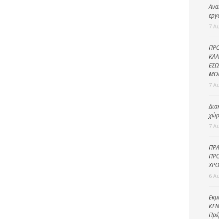
Καθαριότητα και
Ανα
περιβάλλον
εργ
7 Α
Δημοτική
αστυνομία
ΠΡΟ
Γραφείο εσόδων
ΚΛΑ
ΕΣΩ
Παιδικοί σταθμοί
ΜΟ
7 Α
Πολιτική
προστασία
Δια
χώρ
7 Α
ΠΡΑ
ΠΡΟ
ΧΡΟ
6 Α
Εκμ
ΚΕΝ
Πρέ