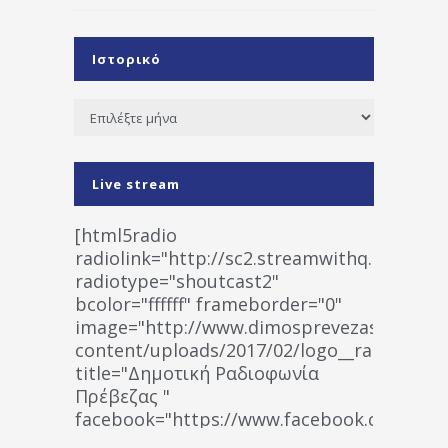
Ιστορικό
Ιστορικό
Live stream
[html5radio
radiolink="http://sc2.streamwithq.com:802
radiotype="shoutcast2"
bcolor="ffffff" frameborder="0"
image="http://www.dimosprevezas.gr/wp-
content/uploads/2017/02/logo__radiofonias
title="Δημοτική Ραδιοφωνία
Πρέβεζας "
facebook="https://www.facebook.co
%CE%A1%CE%B1%CE%B4%CE%B9%CE%BF%