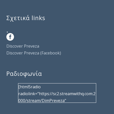
Σχετικά links
.
Discover Preveza
Discover Preveza (Facebook)
Ραδιοφωνία
[html5radio
radiolink="https://sc2.streamwithq.com:2
000/stream/DimPreveza"
radiotype="shoutcast2" bcolor="40566d"