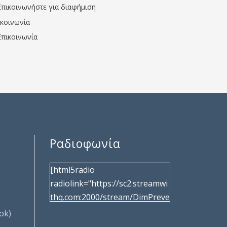
Επικοινωνήστε για διαφήμιση
ικοινωνία
Επικοινωνία
Ραδιοφωνία
[html5radio
radiolink="https://sc2.streamwi
thq.com:2000/stream/DimPreve
za" radiotype="shoutcast2"
ok)
bcolor="40566d"