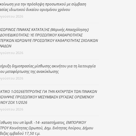
κοίνωση για την πρόσληψη προσωπικού με σύμβαση
Κοινωνικό
ασίας ιδιωτικού δικαίου ορισμένου χρόνου
παντοπωλείο
υγούστου 2026
Kοινωνικό
ΣΩΡΙΝΟΣ ΠΙΝΑΚΑΣ ΚΑΤΑΤΑΞΗΣ (Μερικής Απασχόλησης)
φαρμακείο
ΔΟΥ/ΕΙΔΙΚΟΤΗΤΑΣ: ΥΕ ΠΡΟΣΩΠΙΚΟΥ ΚΑΘΑΡΙΟΤΗΤΑΣ
ΤΕΡΙΚΩΝ ΧΩΡΩΝ/ΥΕ ΠΡΟΣΩΠΙΚΟΥ ΚΑΘΑΡΙΟΤΗΤΑΣ ΣΧΟΛΙΚΩΝ
Πρόγραμμα
ΝΑΔΩΝ
“Βοήθεια στο σπίτι”
υγούστου 2026
Κέντρο Ημερήσιας
Φροντίδας
κήρυξη δημοπρασίας μίσθωσης ακινήτου για τη λειτουργία
Ηλικιωμένων
ου μεταφόρτωσης της ανακύκλωσης
(Κ.Η.Φ.Η.) Πρέβεζας
υγούστου 2026
ΚΤΙΚΟ 1/2026ΕΠΙΤΡΟΠΗΣ ΓΙΑ ΤΗΝ ΚΑΤΑΡΤΙΣΗ ΤΩΝ ΠΙΝΑΚΩΝ
ΣΛΗΨΗΣ ΠΡΟΣΩΠΙΚΟΥ ΜΕΣΥΜΒΑΣΗ ΕΡΓΑΣΙΑΣ ΟΡΙΣΜΕΝΟΥ
ΝΟΥ ΣΟΧ 1/2026
υγούστου 2026
ίσθωση του υπ΄ αριθ. -14- καταστήματος, ΕΜΠΟΡΙΚΟΥ
ΤΡΟΥ Κοινότητας Ωρωπού, Δημ. Ενότητας Λούρου, Δήμου
βεζας εμβαδού 17,50 τ.μ.