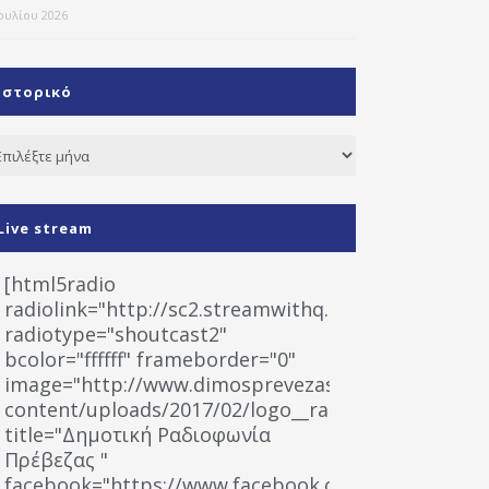
Ιουλίου 2026
Ιστορικό
τορικό
Live stream
[html5radio
radiolink="http://sc2.streamwithq.com:8028/stream
radiotype="shoutcast2"
bcolor="ffffff" frameborder="0"
image="http://www.dimosprevezas.gr/wp-
content/uploads/2017/02/logo__radiofonias.jpg"
title="Δημοτική Ραδιοφωνία
Πρέβεζας "
facebook="https://www.facebook.com/%CE%9