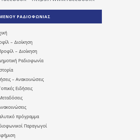
%CE%A1%CE%B1%CE%B4%CE%B9%CE%BF%CF%86
%CE%A0%CF%81%CE%AD%CE%B2%CE%B5%CE%B6%
ΜΕΝΟΥ ΡΑΔΙΟΦΩΝΙΑΣ
1531194763766854/" artist="" ]
χική
οφίλ – Διοίκηση
Προφίλ – Διοίκηση
Δημοτική Ραδιοφωνία
Ιστορία
δήσεις – Ανακοινώσεις
Τοπικές Ειδήσεις
Μεταδόσεις
Ανακοινώσεις
αλυτικό πρόγραμμα
διοφωνικοί Παραγωγοί
αφήμιση