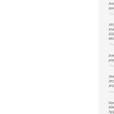
Καθαριότητα και
Ανα
περιβάλλον
εργ
7 Α
Δημοτική
αστυνομία
ΠΡΟ
Γραφείο εσόδων
ΚΛΑ
ΕΣΩ
Παιδικοί σταθμοί
ΜΟ
7 Α
Πολιτική
προστασία
Δια
χώρ
7 Α
ΠΡΑ
ΠΡΟ
ΧΡΟ
6 Α
Εκμ
ΚΕΝ
Πρέ