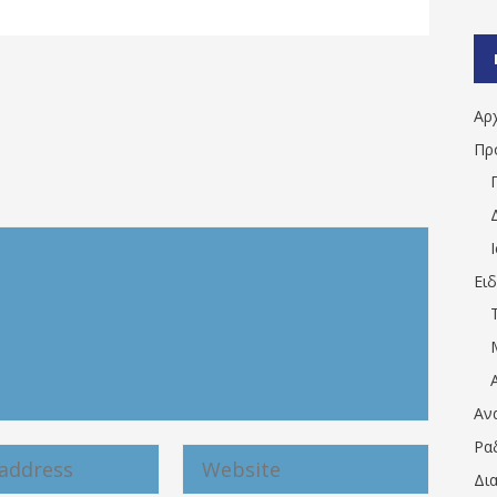
Αρ
Πρ
Ει
Αν
Ρα
Δι