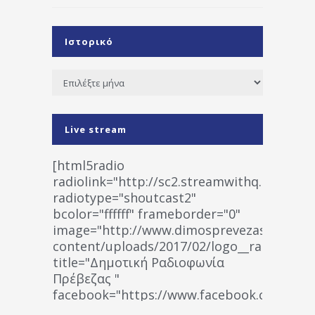
Ιστορικό
Ιστορικό
Live stream
[html5radio
radiolink="http://sc2.streamwithq.com:802
radiotype="shoutcast2"
bcolor="ffffff" frameborder="0"
image="http://www.dimosprevezas.gr/wp-
content/uploads/2017/02/logo__radiofonias
title="Δημοτική Ραδιοφωνία
Πρέβεζας "
facebook="https://www.facebook.co
%CE%A1%CE%B1%CE%B4%CE%B9%CE%BF%