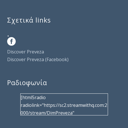
Σχετικά links
.
Discover Preveza
Discover Preveza (Facebook)
Ραδιοφωνία
[html5radio
radiolink="https://sc2.streamwithq.com:2
000/stream/DimPreveza"
radiotype="shoutcast2" bcolor="40566d"