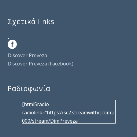
Σχετικά links
.
Discover Preveza
Discover Preveza (Facebook)
Ραδιοφωνία
[html5radio
radiolink="https://sc2.streamwithq.com:2
000/stream/DimPreveza"
radiotype="shoutcast2" bcolor="40566d"