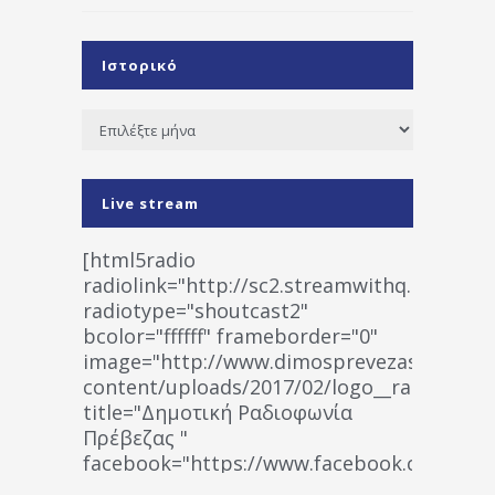
Ιστορικό
Ιστορικό
Live stream
[html5radio
radiolink="http://sc2.streamwithq.com:802
radiotype="shoutcast2"
bcolor="ffffff" frameborder="0"
image="http://www.dimosprevezas.gr/wp-
content/uploads/2017/02/logo__radiofonias
title="Δημοτική Ραδιοφωνία
Πρέβεζας "
facebook="https://www.facebook.co
%CE%A1%CE%B1%CE%B4%CE%B9%CE%BF%