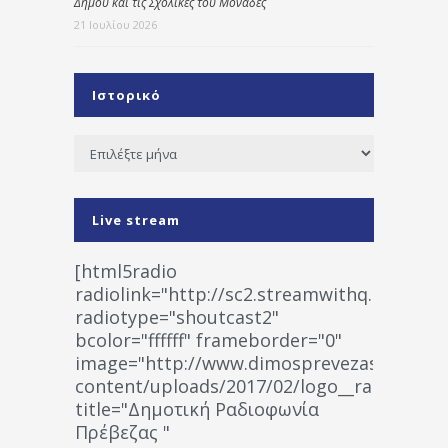
Δήμου και τις Σχολικές του Μονάδες
21 Ιουλίου 2026
Ιστορικό
Ιστορικό
Live stream
[html5radio
radiolink="http://sc2.streamwithq.com:802
radiotype="shoutcast2"
bcolor="ffffff" frameborder="0"
image="http://www.dimosprevezas.gr/wp-
content/uploads/2017/02/logo__radiofonias
title="Δημοτική Ραδιοφωνία
Πρέβεζας "