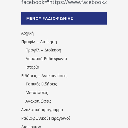
facebook="https://www.facebook.co
%CE%A1%CE%B1%CE%B4%CE%B9%CE%BF%
%CE%A0%CF%81%CE%AD%CE%B2%CE%B5%
ΜΕΝΟΥ ΡΑΔΙΟΦΩΝΙΑΣ
1531194763766854/" artist="" ]
Αρχική
Προφίλ – Διοίκηση
Προφίλ – Διοίκηση
Δημοτική Ραδιοφωνία
Ιστορία
Ειδήσεις – Ανακοινώσεις
Τοπικές Ειδήσεις
Μεταδόσεις
Ανακοινώσεις
Αναλυτικό πρόγραμμα
Ραδιοφωνικοί Παραγωγοί
Διαφήμιση