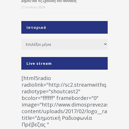
Δήμου και τις Σχολικές του Μονάδες
21 Ιουλίου 2026
Ιστορικό
Ιστορικό
Live stream
[html5radio
radiolink="http://sc2.streamwithq.com:802
radiotype="shoutcast2"
bcolor="ffffff" frameborder="0"
image="http://www.dimosprevezas.gr/wp-
content/uploads/2017/02/logo__radiofonias
title="Δημοτική Ραδιοφωνία
Πρέβεζας "