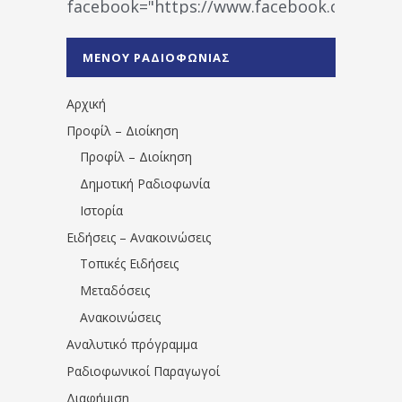
facebook="https://www.facebook.co
%CE%A1%CE%B1%CE%B4%CE%B9%CE%BF%
%CE%A0%CF%81%CE%AD%CE%B2%CE%B5%
ΜΕΝΟΥ ΡΑΔΙΟΦΩΝΙΑΣ
1531194763766854/" artist="" ]
Αρχική
Προφίλ – Διοίκηση
Προφίλ – Διοίκηση
Δημοτική Ραδιοφωνία
Ιστορία
Ειδήσεις – Ανακοινώσεις
Τοπικές Ειδήσεις
Μεταδόσεις
Ανακοινώσεις
Αναλυτικό πρόγραμμα
Ραδιοφωνικοί Παραγωγοί
Διαφήμιση