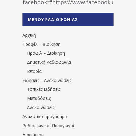
facebook="https://www.facebook.co
%CE%A1%CE%B1%CE%B4%CE%B9%CE%BF%
%CE%A0%CF%81%CE%AD%CE%B2%CE%B5%
ΜΕΝΟΥ ΡΑΔΙΟΦΩΝΙΑΣ
1531194763766854/" artist="" ]
Αρχική
Προφίλ – Διοίκηση
Προφίλ – Διοίκηση
Δημοτική Ραδιοφωνία
Ιστορία
Ειδήσεις – Ανακοινώσεις
Τοπικές Ειδήσεις
Μεταδόσεις
Ανακοινώσεις
Αναλυτικό πρόγραμμα
Ραδιοφωνικοί Παραγωγοί
Διαφήμιση