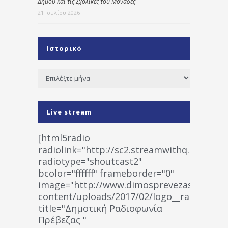
Δήμου και τις Σχολικές του Μονάδες
21 Ιουλίου 2026
Ιστορικό
Ιστορικό
Live stream
[html5radio
radiolink="http://sc2.streamwithq.com:802
radiotype="shoutcast2"
bcolor="ffffff" frameborder="0"
image="http://www.dimosprevezas.gr/wp-
content/uploads/2017/02/logo__radiofonias
title="Δημοτική Ραδιοφωνία
Πρέβεζας "