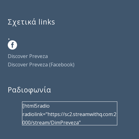
Σχετικά links
.
Discover Preveza
Discover Preveza (Facebook)
Ραδιοφωνία
[html5radio
radiolink="https://sc2.streamwithq.com:2
000/stream/DimPreveza"
radiotype="shoutcast2" bcolor="40566d"