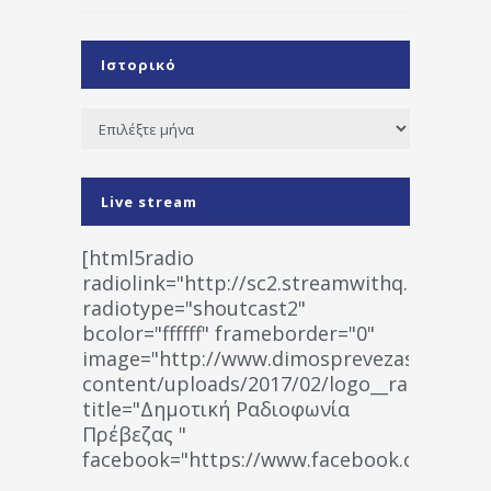
Ιστορικό
Ιστορικό
Live stream
[html5radio
radiolink="http://sc2.streamwithq.com:802
radiotype="shoutcast2"
bcolor="ffffff" frameborder="0"
image="http://www.dimosprevezas.gr/wp-
content/uploads/2017/02/logo__radiofonias
title="Δημοτική Ραδιοφωνία
Πρέβεζας "
facebook="https://www.facebook.co
%CE%A1%CE%B1%CE%B4%CE%B9%CE%BF%