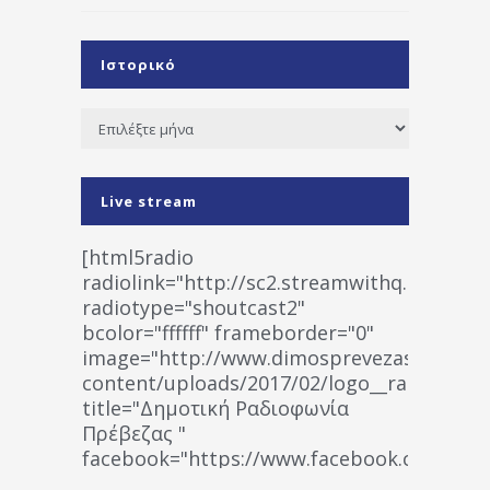
Ιστορικό
Ιστορικό
Live stream
[html5radio
radiolink="http://sc2.streamwithq.com:802
radiotype="shoutcast2"
bcolor="ffffff" frameborder="0"
image="http://www.dimosprevezas.gr/wp-
content/uploads/2017/02/logo__radiofonias
title="Δημοτική Ραδιοφωνία
Πρέβεζας "
facebook="https://www.facebook.co
%CE%A1%CE%B1%CE%B4%CE%B9%CE%BF%