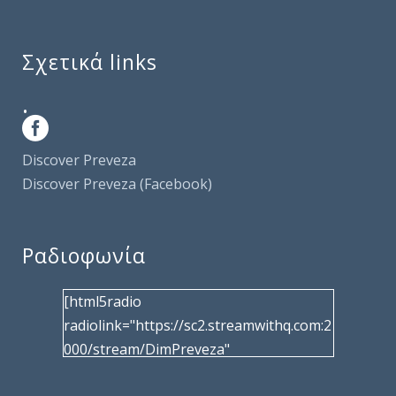
Σχετικά links
.
Discover Preveza
Discover Preveza (Facebook)
Ραδιοφωνία
[html5radio
radiolink="https://sc2.streamwithq.com:2
000/stream/DimPreveza"
radiotype="shoutcast2" bcolor="40566d"