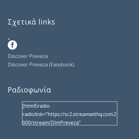
Σχετικά links
.
Discover Preveza
Discover Preveza (Facebook)
Ραδιοφωνία
[html5radio
radiolink="https://sc2.streamwithq.com:2
000/stream/DimPreveza"
radiotype="shoutcast2" bcolor="40566d"