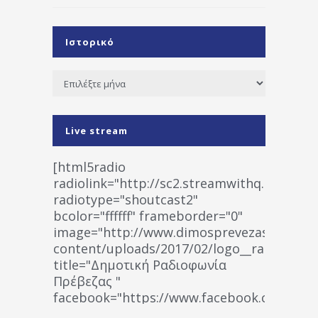
Ιστορικό
Ιστορικό
Live stream
[html5radio
radiolink="http://sc2.streamwithq.com:802
radiotype="shoutcast2"
bcolor="ffffff" frameborder="0"
image="http://www.dimosprevezas.gr/wp-
content/uploads/2017/02/logo__radiofonias
title="Δημοτική Ραδιοφωνία
Πρέβεζας "
facebook="https://www.facebook.co
%CE%A1%CE%B1%CE%B4%CE%B9%CE%BF%