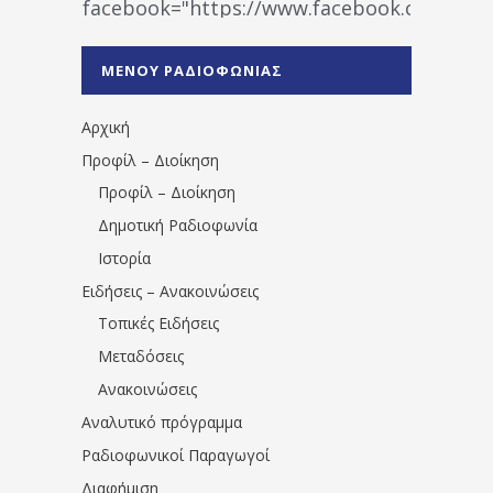
facebook="https://www.facebook.co
%CE%A1%CE%B1%CE%B4%CE%B9%CE%BF%
%CE%A0%CF%81%CE%AD%CE%B2%CE%B5%
ΜΕΝΟΥ ΡΑΔΙΟΦΩΝΙΑΣ
1531194763766854/" artist="" ]
Αρχική
Προφίλ – Διοίκηση
Προφίλ – Διοίκηση
Δημοτική Ραδιοφωνία
Ιστορία
Ειδήσεις – Ανακοινώσεις
Τοπικές Ειδήσεις
Μεταδόσεις
Ανακοινώσεις
Αναλυτικό πρόγραμμα
Ραδιοφωνικοί Παραγωγοί
Διαφήμιση