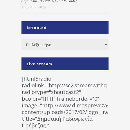
Δήμου και τις Σχολικές του Μονάδες
21 Ιουλίου 2026
Ιστορικό
Ιστορικό
Live stream
[html5radio
radiolink="http://sc2.streamwithq.com:802
radiotype="shoutcast2"
bcolor="ffffff" frameborder="0"
image="http://www.dimosprevezas.gr/wp-
content/uploads/2017/02/logo__radiofonias
title="Δημοτική Ραδιοφωνία
Πρέβεζας "