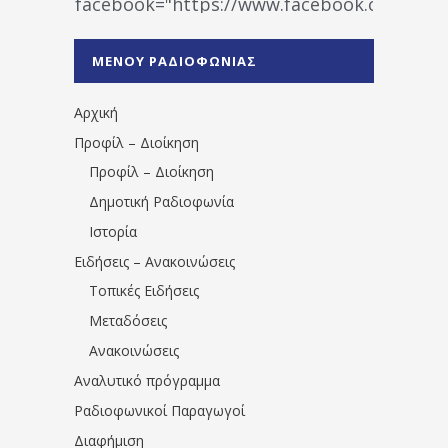
facebook="https://www.facebook.co
%CE%A1%CE%B1%CE%B4%CE%B9%CE%BF%
%CE%A0%CF%81%CE%AD%CE%B2%CE%B5%
ΜΕΝΟΥ ΡΑΔΙΟΦΩΝΙΑΣ
1531194763766854/" artist="" ]
Αρχική
Προφίλ – Διοίκηση
Προφίλ – Διοίκηση
Δημοτική Ραδιοφωνία
Ιστορία
Ειδήσεις – Ανακοινώσεις
Τοπικές Ειδήσεις
Μεταδόσεις
Ανακοινώσεις
Αναλυτικό πρόγραμμα
Ραδιοφωνικοί Παραγωγοί
Διαφήμιση