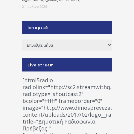
21 Ιουλίου 2026
Ιστορικό
Ιστορικό
Live stream
[html5radio
radiolink="http://sc2.streamwithq.com:802
radiotype="shoutcast2"
bcolor="ffffff" frameborder="0"
image="http://www.dimosprevezas.gr/wp-
content/uploads/2017/02/logo__radiofonias
title="Δημοτική Ραδιοφωνία
Πρέβεζας "