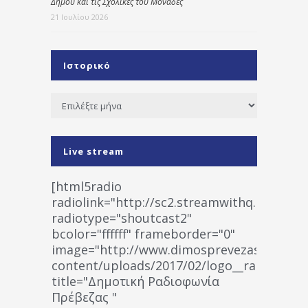
Δήμου και τις Σχολικές του Μονάδες
21 Ιουλίου 2026
Ιστορικό
Ιστορικό
Live stream
[html5radio
radiolink="http://sc2.streamwithq.com:802
radiotype="shoutcast2"
bcolor="ffffff" frameborder="0"
image="http://www.dimosprevezas.gr/wp-
content/uploads/2017/02/logo__radiofonias
title="Δημοτική Ραδιοφωνία
Πρέβεζας "