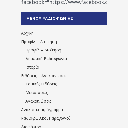
facebook="https://www.facebook.co
%CE%A1%CE%B1%CE%B4%CE%B9%CE%BF%
%CE%A0%CF%81%CE%AD%CE%B2%CE%B5%
ΜΕΝΟΥ ΡΑΔΙΟΦΩΝΙΑΣ
1531194763766854/" artist="" ]
Αρχική
Προφίλ – Διοίκηση
Προφίλ – Διοίκηση
Δημοτική Ραδιοφωνία
Ιστορία
Ειδήσεις – Ανακοινώσεις
Τοπικές Ειδήσεις
Μεταδόσεις
Ανακοινώσεις
Αναλυτικό πρόγραμμα
Ραδιοφωνικοί Παραγωγοί
Διαφήμιση