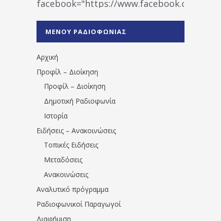
facebook="https://www.facebook.co
%CE%A1%CE%B1%CE%B4%CE%B9%CE%BF%
%CE%A0%CF%81%CE%AD%CE%B2%CE%B5%
ΜΕΝΟΥ ΡΑΔΙΟΦΩΝΙΑΣ
1531194763766854/" artist="" ]
Αρχική
Προφίλ – Διοίκηση
Προφίλ – Διοίκηση
Δημοτική Ραδιοφωνία
Ιστορία
Ειδήσεις – Ανακοινώσεις
Τοπικές Ειδήσεις
Μεταδόσεις
Ανακοινώσεις
Αναλυτικό πρόγραμμα
Ραδιοφωνικοί Παραγωγοί
Διαφήμιση