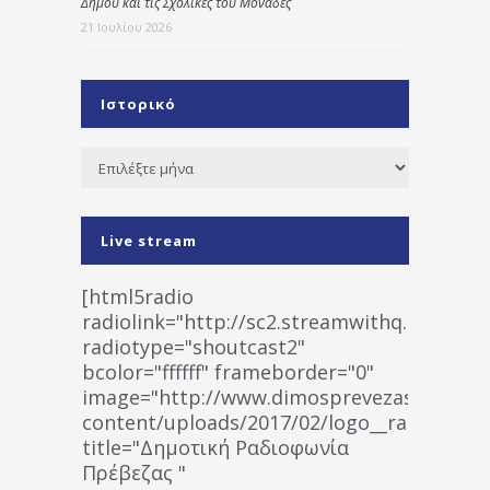
Δήμου και τις Σχολικές του Μονάδες
21 Ιουλίου 2026
Ιστορικό
Ιστορικό
Live stream
[html5radio
radiolink="http://sc2.streamwithq.com:802
radiotype="shoutcast2"
bcolor="ffffff" frameborder="0"
image="http://www.dimosprevezas.gr/wp-
content/uploads/2017/02/logo__radiofonias
title="Δημοτική Ραδιοφωνία
Πρέβεζας "