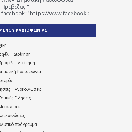
Πρέβεζας "
facebook="https://www.facebook.com/%CE%9
%CE%A1%CE%B1%CE%B4%CE%B9%CE%BF%CF%86
%CE%A0%CF%81%CE%AD%CE%B2%CE%B5%CE%B6%
ΜΕΝΟΥ ΡΑΔΙΟΦΩΝΙΑΣ
1531194763766854/" artist="" ]
χική
οφίλ – Διοίκηση
Προφίλ – Διοίκηση
Δημοτική Ραδιοφωνία
Ιστορία
δήσεις – Ανακοινώσεις
Τοπικές Ειδήσεις
Μεταδόσεις
Ανακοινώσεις
αλυτικό πρόγραμμα