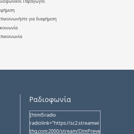
διοφωνικοί Παραγωγοί
αφήμιση
Επικοινωνήστε για διαφήμιση
ικοινωνία
Επικοινωνία
Ραδιοφωνία
[html5radio
radiolink="https://sc2.streamwi
thq.com:2000/stream/DimPreve