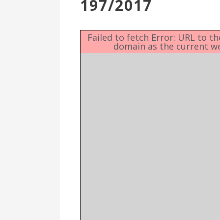
197/2017
Επιτροπή
Δημοτικές
Ενότητες
Failed to fetch Error: URL to t
domain as the current w
Αθλητικές
Υποδομές
Αθλητικές
Εκδηλώσεις