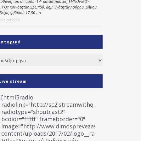
ίσθωση του υπ΄ αριθ. -14- καταστήματος, ΕΜΠΟΡΙΚΟΥ
ΤΡΟΥ Κοινότητας Ωρωπού, Δημ. Ενότητας Λούρου, Δήμου
βεζας εμβαδού 17,50 τ.μ.
Ιουλίου 2026
Ιστορικό
τορικό
Live stream
[html5radio
radiolink="http://sc2.streamwithq.com:8028/stream
radiotype="shoutcast2"
bcolor="ffffff" frameborder="0"
image="http://www.dimosprevezas.gr/wp-
content/uploads/2017/02/logo__radiofonias.jpg"
title="Δημοτική Ραδιοφωνία