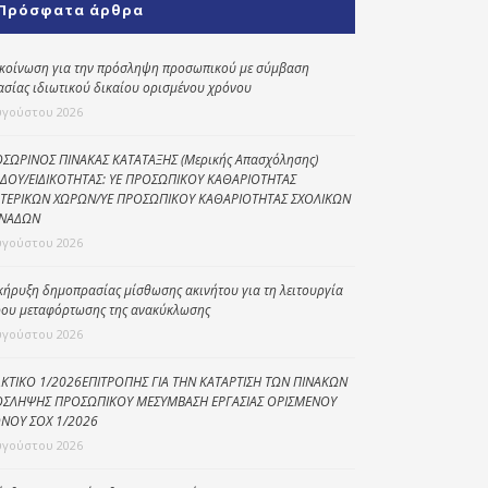
Πρόσφατα άρθρα
Κοινωνικό
παντοπωλείο
κοίνωση για την πρόσληψη προσωπικού με σύμβαση
ασίας ιδιωτικού δικαίου ορισμένου χρόνου
Kοινωνικό
φαρμακείο
υγούστου 2026
Πρόγραμμα
ΣΩΡΙΝΟΣ ΠΙΝΑΚΑΣ ΚΑΤΑΤΑΞΗΣ (Μερικής Απασχόλησης)
“Βοήθεια στο σπίτι”
ΔΟΥ/ΕΙΔΙΚΟΤΗΤΑΣ: ΥΕ ΠΡΟΣΩΠΙΚΟΥ ΚΑΘΑΡΙΟΤΗΤΑΣ
ΤΕΡΙΚΩΝ ΧΩΡΩΝ/ΥΕ ΠΡΟΣΩΠΙΚΟΥ ΚΑΘΑΡΙΟΤΗΤΑΣ ΣΧΟΛΙΚΩΝ
Κέντρο Ημερήσιας
ΝΑΔΩΝ
Φροντίδας
υγούστου 2026
Ηλικιωμένων
(Κ.Η.Φ.Η.) Πρέβεζας
κήρυξη δημοπρασίας μίσθωσης ακινήτου για τη λειτουργία
ου μεταφόρτωσης της ανακύκλωσης
υγούστου 2026
ΚΤΙΚΟ 1/2026ΕΠΙΤΡΟΠΗΣ ΓΙΑ ΤΗΝ ΚΑΤΑΡΤΙΣΗ ΤΩΝ ΠΙΝΑΚΩΝ
ΣΛΗΨΗΣ ΠΡΟΣΩΠΙΚΟΥ ΜΕΣΥΜΒΑΣΗ ΕΡΓΑΣΙΑΣ ΟΡΙΣΜΕΝΟΥ
ΝΟΥ ΣΟΧ 1/2026
υγούστου 2026