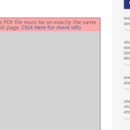
Καθαριότητα και
περιβάλλον
Δημοτική
Ανα
he PDF file must be on exactly the same
αστυνομία
εργ
eb page.
Click here for more info
7 Α
Γραφείο εσόδων
ΠΡΟ
Παιδικοί σταθμοί
ΚΛΑ
ΕΣΩ
Πολιτική
ΜΟ
προστασία
7 Α
Δια
χώρ
7 Α
ΠΡΑ
ΠΡΟ
ΧΡΟ
6 Α