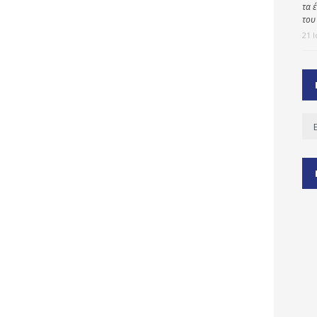
τα 
του
21 
ύ
ζας
ίου
Ισ