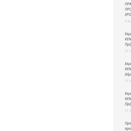
Καθαριότητα και
ΠΡΑ
περιβάλλον
ΠΡΟ
ΧΡΟ
Δημοτική
6 Α
αστυνομία
Γραφείο εσόδων
Εκμ
ΚΕΝ
Παιδικοί σταθμοί
Πρέ
31 
Πολιτική
προστασία
Εκμ
ΚΕΝ
Δήμ
31 
Εκμ
ΚΕΝ
Πρέ
31 
Προ
προ