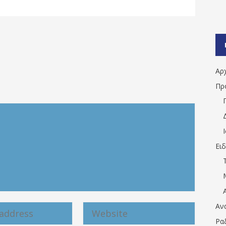
Αρ
Πρ
Ει
Αν
Ρα