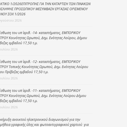
ΚΤΙΚΟ 1/2026ΕΠΙΤΡΟΠΗΣ ΓΙΑ ΤΗΝ ΚΑΤΑΡΤΙΣΗ ΤΩΝ ΠΙΝΑΚΩΝ
Κοινωνικό
ΣΛΗΨΗΣ ΠΡΟΣΩΠΙΚΟΥ ΜΕΣΥΜΒΑΣΗ ΕΡΓΑΣΙΑΣ ΟΡΙΣΜΕΝΟΥ
παντοπωλείο
ΝΟΥ ΣΟΧ 1/2026
υγούστου 2026
Kοινωνικό
φαρμακείο
ίσθωση του υπ΄ αριθ. -14- καταστήματος, ΕΜΠΟΡΙΚΟΥ
ΤΡΟΥ Κοινότητας Ωρωπού, Δημ. Ενότητας Λούρου, Δήμου
Πρόγραμμα
βεζας εμβαδού 17,50 τ.μ.
“Βοήθεια στο σπίτι”
Ιουλίου 2026
Κέντρο Ημερήσιας
Φροντίδας
ίσθωση του υπ΄ αριθ. -12- καταστήματος, ΕΜΠΟΡΙΚΟΥ
Ηλικιωμένων
ΤΡΟΥ Τοπικής Κοινότητας Ωρωπού, Δημ. Ενότητας Λούρου
ου Πρέβεζας εμβαδού 17,50 τ.μ.
(Κ.Η.Φ.Η.) Πρέβεζας
Ιουλίου 2026
ίσθωση του υπ΄ αριθ. -11- καταστήματος, ΕΜΠΟΡΙΚΟΥ
ΤΡΟΥ Κοινότητας Ωρωπού, Δημ. Ενότητας Λούρου Δήμου
βεζας εμβαδού 17,50 τ.μ.
Ιουλίου 2026
κήρυξη ανοικτού ηλεκτρονικού διαγωνισμού για την
μήθεια γραφικής ύλης και φωτοαντιγραφικού χαρτιού για