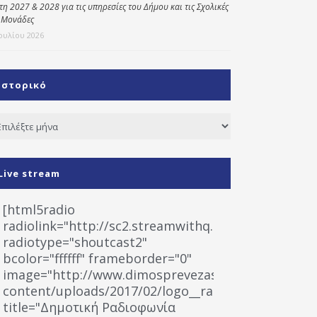
έτη 2027 & 2028 για τις υπηρεσίες του Δήμου και τις Σχολικές
 Μονάδες
Ιουλίου 2026
Ιστορικό
τορικό
Live stream
[html5radio
radiolink="http://sc2.streamwithq.com:8028/stream
radiotype="shoutcast2"
bcolor="ffffff" frameborder="0"
image="http://www.dimosprevezas.gr/wp-
content/uploads/2017/02/logo__radiofonias.jpg"
title="Δημοτική Ραδιοφωνία