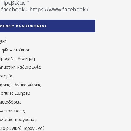
Πρέβεζας "
facebook="https://www.facebook.com/%CE%9
%CE%A1%CE%B1%CE%B4%CE%B9%CE%BF%CF%86
%CE%A0%CF%81%CE%AD%CE%B2%CE%B5%CE%B6%
ΜΕΝΟΥ ΡΑΔΙΟΦΩΝΙΑΣ
1531194763766854/" artist="" ]
χική
οφίλ – Διοίκηση
Προφίλ – Διοίκηση
Δημοτική Ραδιοφωνία
Ιστορία
δήσεις – Ανακοινώσεις
Τοπικές Ειδήσεις
Μεταδόσεις
Ανακοινώσεις
αλυτικό πρόγραμμα
διοφωνικοί Παραγωγοί