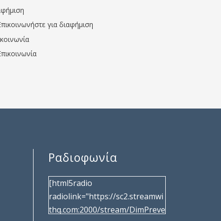
αφήμιση
Επικοινωνήστε για διαφήμιση
ικοινωνία
Επικοινωνία
Ραδιοφωνία
[html5radio
radiolink="https://sc2.streamwi
thq.com:2000/stream/DimPreve