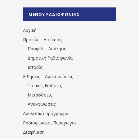
%CE%A1%CE%B1%CE%B4%CE%B9%CE%BF%
%CE%A0%CF%81%CE%AD%CE%B2%CE%B5%
ΜΕΝΟΥ ΡΑΔΙΟΦΩΝΙΑΣ
1531194763766854/" artist="" ]
Αρχική
Προφίλ – Διοίκηση
Προφίλ – Διοίκηση
Δημοτική Ραδιοφωνία
Ιστορία
Ειδήσεις – Ανακοινώσεις
Τοπικές Ειδήσεις
Μεταδόσεις
Ανακοινώσεις
Αναλυτικό πρόγραμμα
Ραδιοφωνικοί Παραγωγοί
Διαφήμιση