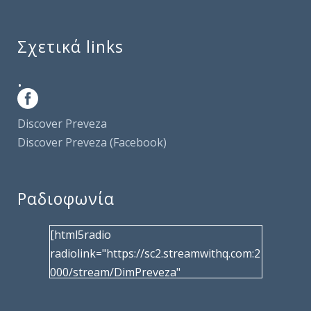
Σχετικά links
.
Discover Preveza
Discover Preveza (Facebook)
Ραδιοφωνία
[html5radio
radiolink="https://sc2.streamwithq.com:2
000/stream/DimPreveza"
radiotype="shoutcast2" bcolor="40566d"
frameborder="0" image="/wp-