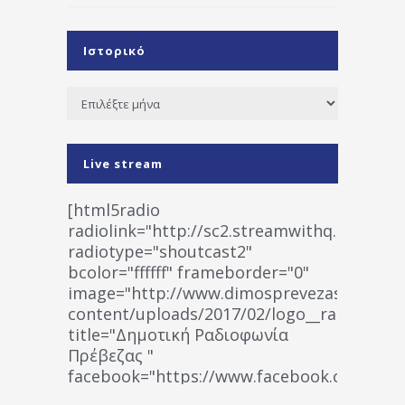
Ιστορικό
Ιστορικό
Live stream
[html5radio
radiolink="http://sc2.streamwithq.com:802
radiotype="shoutcast2"
bcolor="ffffff" frameborder="0"
image="http://www.dimosprevezas.gr/wp-
content/uploads/2017/02/logo__radiofonias
title="Δημοτική Ραδιοφωνία
Πρέβεζας "
facebook="https://www.facebook.co
%CE%A1%CE%B1%CE%B4%CE%B9%CE%BF%