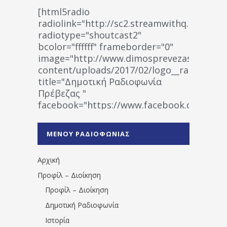
[html5radio
radiolink="http://sc2.streamwithq.com:802
radiotype="shoutcast2"
bcolor="ffffff" frameborder="0"
image="http://www.dimosprevezas.gr/wp-
content/uploads/2017/02/logo__radiofonias
title="Δημοτική Ραδιοφωνία
Πρέβεζας "
facebook="https://www.facebook.co
%CE%A1%CE%B1%CE%B4%CE%B9%CE%BF%
%CE%A0%CF%81%CE%AD%CE%B2%CE%B5%
ΜΕΝΟΥ ΡΑΔΙΟΦΩΝΙΑΣ
1531194763766854/" artist="" ]
Αρχική
Προφίλ – Διοίκηση
Προφίλ – Διοίκηση
Δημοτική Ραδιοφωνία
Ιστορία