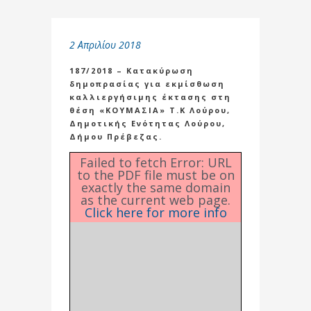
2 Απριλίου 2018
187/2018 – Κατακύρωση
δημοπρασίας για εκμίσθωση
καλλιεργήσιμης έκτασης στη
θέση «ΚΟΥΜΑΣΙΑ» Τ.Κ Λούρου,
Δημοτικής Ενότητας Λούρου,
Δήμου Πρέβεζας.
Failed to fetch Error: URL
to the PDF file must be on
exactly the same domain
as the current web page.
Click here for more info