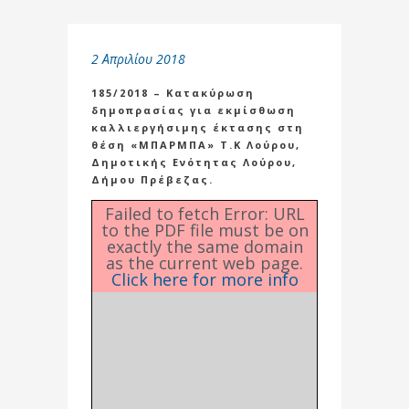
2 Απριλίου 2018
185/2018 – Κατακύρωση
δημοπρασίας για εκμίσθωση
καλλιεργήσιμης έκτασης στη
θέση «ΜΠΑΡΜΠΑ» Τ.Κ Λούρου,
Δημοτικής Ενότητας Λούρου,
Δήμου Πρέβεζας.
Failed to fetch Error: URL
to the PDF file must be on
exactly the same domain
as the current web page.
Click here for more info