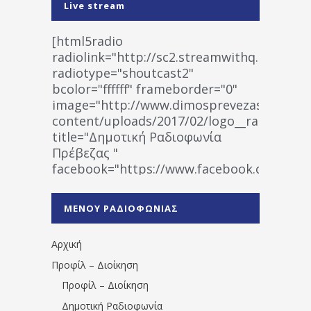
Live stream
[html5radio
radiolink="http://sc2.streamwithq.com:802
radiotype="shoutcast2"
bcolor="ffffff" frameborder="0"
image="http://www.dimosprevezas.gr/wp-
content/uploads/2017/02/logo__radiofonias
title="Δημοτική Ραδιοφωνία
Πρέβεζας "
facebook="https://www.facebook.co
%CE%A1%CE%B1%CE%B4%CE%B9%CE%BF%
%CE%A0%CF%81%CE%AD%CE%B2%CE%B5%
ΜΕΝΟΥ ΡΑΔΙΟΦΩΝΙΑΣ
1531194763766854/" artist="" ]
Αρχική
Προφίλ – Διοίκηση
Προφίλ – Διοίκηση
Δημοτική Ραδιοφωνία