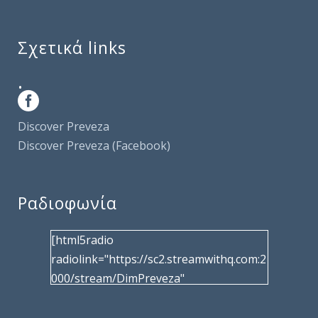
Σχετικά links
.
Discover Preveza
Discover Preveza (Facebook)
Ραδιοφωνία
[html5radio
radiolink="https://sc2.streamwithq.com:2
000/stream/DimPreveza"
radiotype="shoutcast2" bcolor="40566d"
frameborder="0" image="/wp-