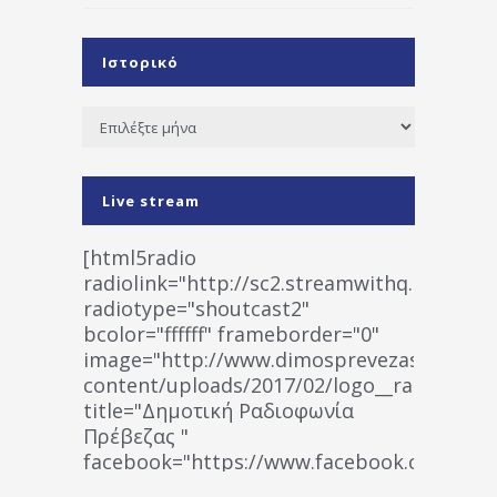
Ιστορικό
Ιστορικό
Live stream
[html5radio
radiolink="http://sc2.streamwithq.com:802
radiotype="shoutcast2"
bcolor="ffffff" frameborder="0"
image="http://www.dimosprevezas.gr/wp-
content/uploads/2017/02/logo__radiofonias
title="Δημοτική Ραδιοφωνία
Πρέβεζας "
facebook="https://www.facebook.co
%CE%A1%CE%B1%CE%B4%CE%B9%CE%BF%