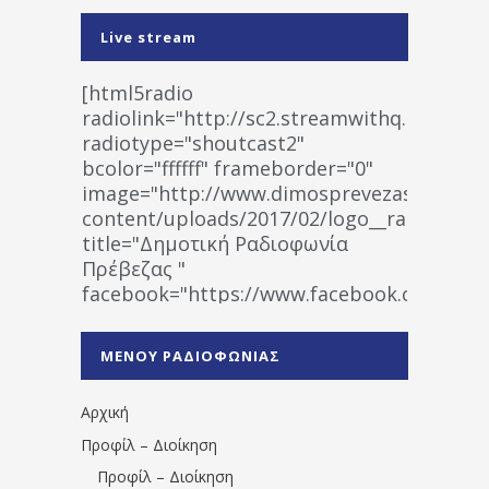
Live stream
[html5radio
radiolink="http://sc2.streamwithq.com:802
radiotype="shoutcast2"
bcolor="ffffff" frameborder="0"
image="http://www.dimosprevezas.gr/wp-
content/uploads/2017/02/logo__radiofonias
title="Δημοτική Ραδιοφωνία
Πρέβεζας "
facebook="https://www.facebook.co
%CE%A1%CE%B1%CE%B4%CE%B9%CE%BF%
%CE%A0%CF%81%CE%AD%CE%B2%CE%B5%
ΜΕΝΟΥ ΡΑΔΙΟΦΩΝΙΑΣ
1531194763766854/" artist="" ]
Αρχική
Προφίλ – Διοίκηση
Προφίλ – Διοίκηση