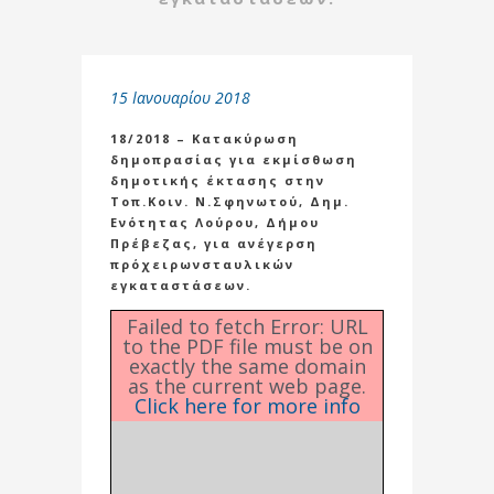
15 Ιανουαρίου 2018
18/2018 – Κατακύρωση
δημοπρασίας για εκμίσθωση
δημοτικής έκτασης στην
Τοπ.Κοιν. Ν.Σφηνωτού, Δημ.
Ενότητας Λούρου, Δήμου
Πρέβεζας, για ανέγερση
πρόχειρωνσταυλικών
εγκαταστάσεων.
Failed to fetch Error: URL
to the PDF file must be on
exactly the same domain
as the current web page.
Click here for more info