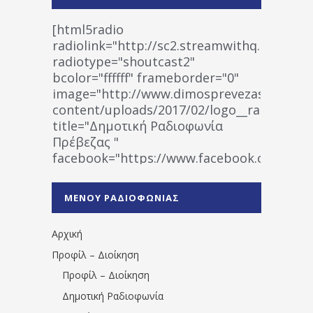
[html5radio
radiolink="http://sc2.streamwithq.com:802
radiotype="shoutcast2"
bcolor="ffffff" frameborder="0"
image="http://www.dimosprevezas.gr/wp-
content/uploads/2017/02/logo__radiofonias
title="Δημοτική Ραδιοφωνία
Πρέβεζας "
facebook="https://www.facebook.co
%CE%A1%CE%B1%CE%B4%CE%B9%CE%BF%
%CE%A0%CF%81%CE%AD%CE%B2%CE%B5%
ΜΕΝΟΥ ΡΑΔΙΟΦΩΝΙΑΣ
1531194763766854/" artist="" ]
Αρχική
Προφίλ – Διοίκηση
Προφίλ – Διοίκηση
Δημοτική Ραδιοφωνία