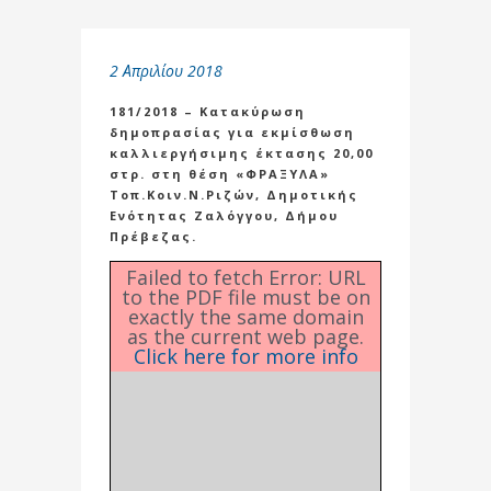
2 Απριλίου 2018
181/2018 – Κατακύρωση
δημοπρασίας για εκμίσθωση
καλλιεργήσιμης έκτασης 20,00
στρ. στη θέση «ΦΡΑΞΥΛΑ»
Τοπ.Κοιν.Ν.Ριζών, Δημοτικής
Ενότητας Ζαλόγγου, Δήμου
Πρέβεζας.
Failed to fetch Error: URL
to the PDF file must be on
exactly the same domain
as the current web page.
Click here for more info