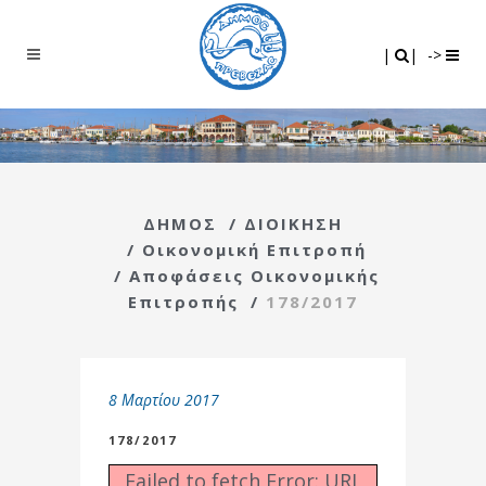
Search
|
|
|
|
->
ΔΗΜΟΣ
/
ΔΙΟΙΚΗΣΗ
/
Οικονομική Επιτροπή
/
Αποφάσεις Οικονομικής
Επιτροπής
/
178/2017
8 Μαρτίου 2017
178/2017
Failed to fetch Error: URL