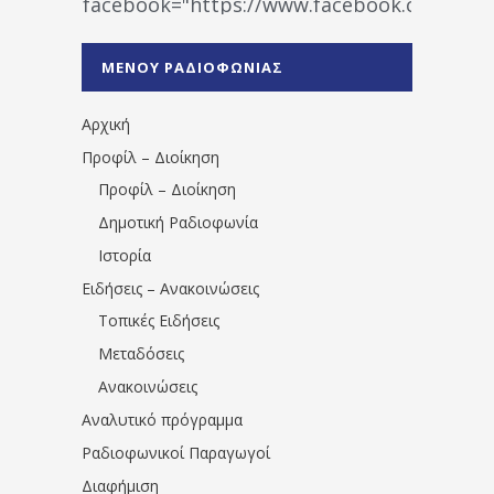
facebook="https://www.facebook.co
%CE%A1%CE%B1%CE%B4%CE%B9%CE%BF%
%CE%A0%CF%81%CE%AD%CE%B2%CE%B5%
ΜΕΝΟΥ ΡΑΔΙΟΦΩΝΙΑΣ
1531194763766854/" artist="" ]
Αρχική
Προφίλ – Διοίκηση
Προφίλ – Διοίκηση
Δημοτική Ραδιοφωνία
Ιστορία
Ειδήσεις – Ανακοινώσεις
Τοπικές Ειδήσεις
Μεταδόσεις
Ανακοινώσεις
Αναλυτικό πρόγραμμα
Ραδιοφωνικοί Παραγωγοί
Διαφήμιση