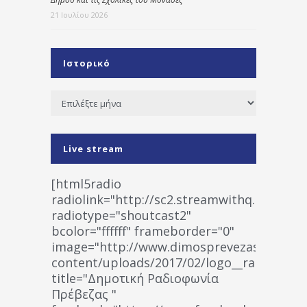
21 Ιουλίου 2026
Ιστορικό
Ιστορικό
Live stream
[html5radio
radiolink="http://sc2.streamwithq.com:802
radiotype="shoutcast2"
bcolor="ffffff" frameborder="0"
image="http://www.dimosprevezas.gr/wp-
content/uploads/2017/02/logo__radiofonias
title="Δημοτική Ραδιοφωνία
Πρέβεζας "