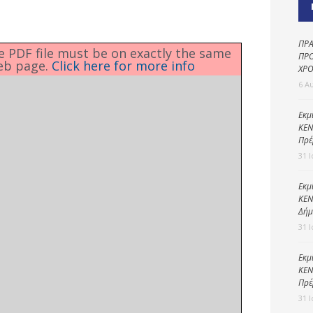
Καθαριότητα και
περιβάλλον
Δημοτική
ΠΡΑ
he PDF file must be on exactly the same
αστυνομία
ΠΡΟ
eb page.
Click here for more info
ΧΡΟ
Γραφείο εσόδων
6 Α
Παιδικοί σταθμοί
Εκμ
ΚΕΝ
Πολιτική
Πρέ
προστασία
31 
Εκμ
ΚΕΝ
Δήμ
31 
Εκμ
ΚΕΝ
Πρέ
31 