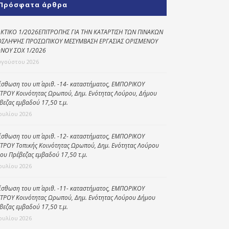
Πρόσφατα άρθρα
Κοινωνικό
παντοπωλείο
ΚΤΙΚΟ 1/2026ΕΠΙΤΡΟΠΗΣ ΓΙΑ ΤΗΝ ΚΑΤΑΡΤΙΣΗ ΤΩΝ ΠΙΝΑΚΩΝ
ΣΛΗΨΗΣ ΠΡΟΣΩΠΙΚΟΥ ΜΕΣΥΜΒΑΣΗ ΕΡΓΑΣΙΑΣ ΟΡΙΣΜΕΝΟΥ
Kοινωνικό
ΝΟΥ ΣΟΧ 1/2026
φαρμακείο
υγούστου 2026
Πρόγραμμα
“Βοήθεια στο σπίτι”
ίσθωση του υπ΄ αριθ. -14- καταστήματος, ΕΜΠΟΡΙΚΟΥ
ΤΡΟΥ Κοινότητας Ωρωπού, Δημ. Ενότητας Λούρου, Δήμου
Κέντρο Ημερήσιας
βεζας εμβαδού 17,50 τ.μ.
Φροντίδας
Ιουλίου 2026
Ηλικιωμένων
(Κ.Η.Φ.Η.) Πρέβεζας
ίσθωση του υπ΄ αριθ. -12- καταστήματος, ΕΜΠΟΡΙΚΟΥ
ΤΡΟΥ Τοπικής Κοινότητας Ωρωπού, Δημ. Ενότητας Λούρου
ου Πρέβεζας εμβαδού 17,50 τ.μ.
Ιουλίου 2026
ίσθωση του υπ΄ αριθ. -11- καταστήματος, ΕΜΠΟΡΙΚΟΥ
ΤΡΟΥ Κοινότητας Ωρωπού, Δημ. Ενότητας Λούρου Δήμου
βεζας εμβαδού 17,50 τ.μ.
Ιουλίου 2026