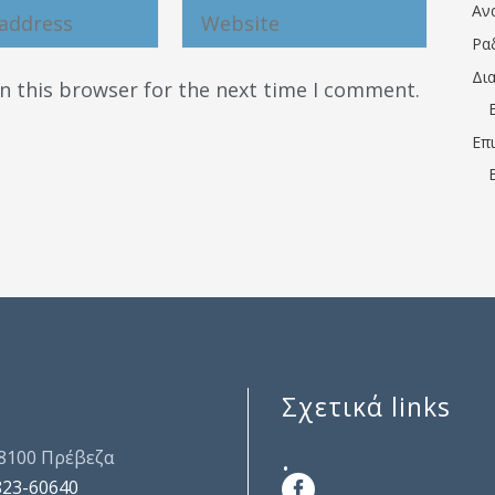
Αν
Ρα
Δι
n this browser for the next time I comment.
Επ
Σχετικά links
.
48100 Πρέβεζα
823-60640