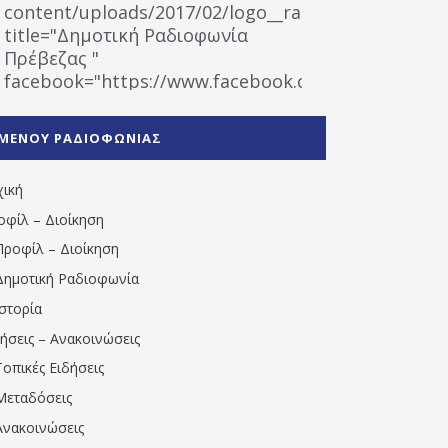
content/uploads/2017/02/logo__radiofonias.jpg"
title="Δημοτική Ραδιοφωνία
Πρέβεζας "
facebook="https://www.facebook.com/%CE%9
%CE%A1%CE%B1%CE%B4%CE%B9%CE%BF%CF%86
%CE%A0%CF%81%CE%AD%CE%B2%CE%B5%CE%B6%
ΜΕΝΟΥ ΡΑΔΙΟΦΩΝΙΑΣ
1531194763766854/" artist="" ]
χική
οφίλ – Διοίκηση
Προφίλ – Διοίκηση
Δημοτική Ραδιοφωνία
Ιστορία
δήσεις – Ανακοινώσεις
Τοπικές Ειδήσεις
Μεταδόσεις
Ανακοινώσεις