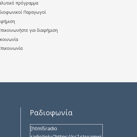
αλυτικό πρόγραμμα
διοφωνικοί Παραγωγοί
αφήμιση
Επικοινωνήστε για διαφήμιση
ικοινωνία
Επικοινωνία
Ραδιοφωνία
[html5radio
radiolink="https://sc2.streamwi