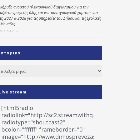
κήρυξη ανοικτού ηλεκτρονικού διαγωνισμού για την
μήθεια γραφικής ύλης και φωτοαντιγραφικού χαρτιού για
έτη 2027 & 2028 για τις υπηρεσίες του Δήμου και τις Σχολικές
 Μονάδες
Ιουλίου 2026
Ιστορικό
τορικό
Live stream
[html5radio
radiolink="http://sc2.streamwithq.com:8028/stream
radiotype="shoutcast2"
bcolor="ffffff" frameborder="0"
image="http://www.dimosprevezas.gr/wp-