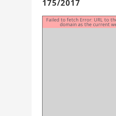
175/2017
Επιτροπή
Δημοτικές
Ενότητες
Failed to fetch Error: URL to t
domain as the current w
Αθλητικές
Υποδομές
Αθλητικές
Εκδηλώσεις