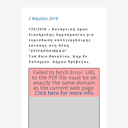
2 Απριλίου 2018
172/2018 – Κατάρτιση όρων
διακήρυξης δημοπρασίας για
εκμίσθωση καλλιεργήσιμης
έκτασης στη θέση
“ΖΕΥΓΑΡΟΛΙΒΑΔΟ”
Τοπ.Κοιν.Καναλίου, Δημ.Εν.
Ζαλόγγου, Δήμου Πρέβεζας.
Failed to fetch Error: URL
to the PDF file must be on
exactly the same domain
as the current web page.
Click here for more info