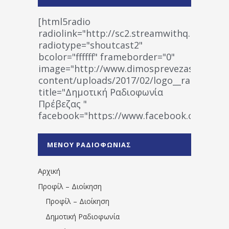
[html5radio
radiolink="http://sc2.streamwithq.com:802
radiotype="shoutcast2"
bcolor="ffffff" frameborder="0"
image="http://www.dimosprevezas.gr/wp-
content/uploads/2017/02/logo__radiofonias
title="Δημοτική Ραδιοφωνία
Πρέβεζας "
facebook="https://www.facebook.co
%CE%A1%CE%B1%CE%B4%CE%B9%CE%BF%
%CE%A0%CF%81%CE%AD%CE%B2%CE%B5%
ΜΕΝΟΥ ΡΑΔΙΟΦΩΝΙΑΣ
1531194763766854/" artist="" ]
Αρχική
Προφίλ – Διοίκηση
Προφίλ – Διοίκηση
Δημοτική Ραδιοφωνία