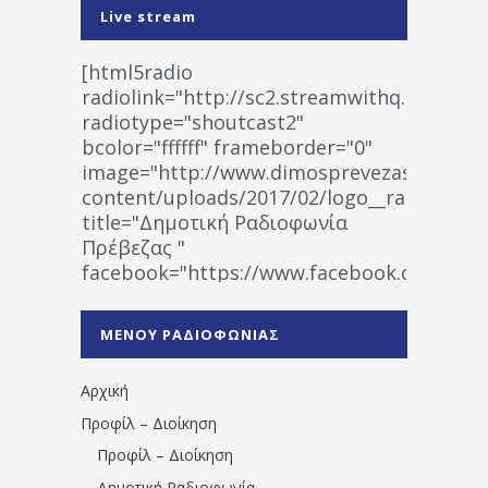
Live stream
[html5radio
radiolink="http://sc2.streamwithq.com:802
radiotype="shoutcast2"
bcolor="ffffff" frameborder="0"
image="http://www.dimosprevezas.gr/wp-
content/uploads/2017/02/logo__radiofonias
title="Δημοτική Ραδιοφωνία
Πρέβεζας "
facebook="https://www.facebook.co
%CE%A1%CE%B1%CE%B4%CE%B9%CE%BF%
%CE%A0%CF%81%CE%AD%CE%B2%CE%B5%
ΜΕΝΟΥ ΡΑΔΙΟΦΩΝΙΑΣ
1531194763766854/" artist="" ]
Αρχική
Προφίλ – Διοίκηση
Προφίλ – Διοίκηση
Δημοτική Ραδιοφωνία