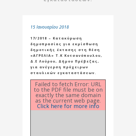
15 Ιανουαρίου 2018
17/2018 – Κατακύρωση
δημοπρασίας για εκμίσθωση
δημοτικής έκτασης στη θέση
«ΑΓΡΕΛΙΑ» Τ.Κ Κοτσανόπουλου,
Δ.Ε Λούρου, Δήμου Πρέβεζας,
για ανέγερση πρόχειρων
σταυλικών εγκαταστάσεων.
Failed to fetch Error: URL
to the PDF file must be on
exactly the same domain
as the current web page.
Click here for more info