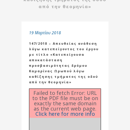
από την θεομηνία»
19 Μαρτίου 2018
147/2018 – Απευθείας ανάθεση
λόγω κατεπείγοντος του έργου
με τίτλο «Κατεπείγουσα
αποκατάσταση
προσβασιμότητας δρόμου
Καμαρίνας Ωρωπού λόγω
καθίζησης τμήματος της οδού
από την θεομηνία»
Failed to fetch Error: URL
to the PDF file must be on
exactly the same domain
as the current web page.
Click here for more info