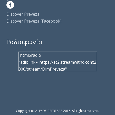
Discover Preveza
Discover Preveza (Facebook)
Ραδιοφωνία
[html5radio
radiolink="https://sc2.streamwithq.com:2
000/stream/DimPreveza"
radiotype="shoutcast2" bcolor="40566d"
frameborder="0" image="/wp-
content/uploads/2017/02/logo__radiofo
nias.jpg" title="Δημοτική Ραδιοφωνία
Πρέβεζας"
facebook="https://www.facebook.com/%
Copyright (c) ΔΗΜΟΣ ΠΡΕΒΕΖΑΣ 2016. All rights reserved.