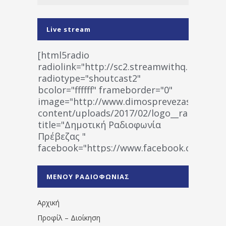
Live stream
[html5radio
radiolink="http://sc2.streamwithq.com:802
radiotype="shoutcast2"
bcolor="ffffff" frameborder="0"
image="http://www.dimosprevezas.gr/wp-
content/uploads/2017/02/logo__radiofonias
title="Δημοτική Ραδιοφωνία
Πρέβεζας "
facebook="https://www.facebook.co
%CE%A1%CE%B1%CE%B4%CE%B9%CE%BF%
%CE%A0%CF%81%CE%AD%CE%B2%CE%B5%
ΜΕΝΟΥ ΡΑΔΙΟΦΩΝΙΑΣ
1531194763766854/" artist="" ]
Αρχική
Προφίλ – Διοίκηση