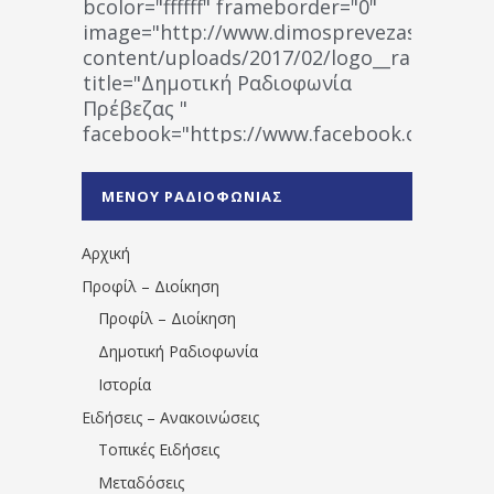
bcolor="ffffff" frameborder="0"
image="http://www.dimosprevezas.gr/wp-
content/uploads/2017/02/logo__radiofonias
title="Δημοτική Ραδιοφωνία
Πρέβεζας "
facebook="https://www.facebook.co
%CE%A1%CE%B1%CE%B4%CE%B9%CE%BF%
%CE%A0%CF%81%CE%AD%CE%B2%CE%B5%
ΜΕΝΟΥ ΡΑΔΙΟΦΩΝΙΑΣ
1531194763766854/" artist="" ]
Αρχική
Προφίλ – Διοίκηση
Προφίλ – Διοίκηση
Δημοτική Ραδιοφωνία
Ιστορία
Ειδήσεις – Ανακοινώσεις
Τοπικές Ειδήσεις
Μεταδόσεις