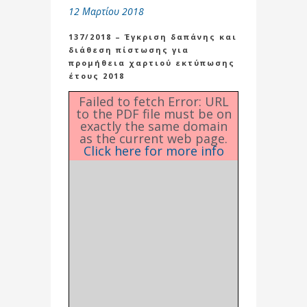
12 Μαρτίου 2018
137/2018 – Έγκριση δαπάνης και
διάθεση πίστωσης για
προμήθεια χαρτιού εκτύπωσης
έτους 2018
Failed to fetch Error: URL
to the PDF file must be on
exactly the same domain
as the current web page.
Click here for more info