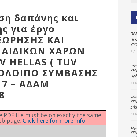
Καθαριότητα και
περιβάλλον
ιση δαπάνης και
Δημοτική
αστυνομία
ς για έργο
ΠΡΑ
Γραφείο εσόδων
ΕΩΡΗΣΗΣ ΚΑΙ
ΠΡΟ
ΧΡΟ
Παιδικοί σταθμοί
ΠΑΙΔΙΚΩΝ ΧΑΡΩΝ
6 Α
Πολιτική
V HELLAS ( TUV
προστασία
Εκμ
ΥΠΟΛΟΙΠΟ ΣΥΜΒΑΣΗΣ
ΚΕΝ
Πρέ
017 – ΑΔΑΜ
31 
8
Εκμ
ΚΕΝ
Δήμ
he PDF file must be on exactly the same
31 
eb page.
Click here for more info
Εκμ
ΚΕΝ