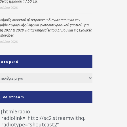
βεζας εμβαδού 17,50 τ.μ.
Ιουλίου 2026
κήρυξη ανοικτού ηλεκτρονικού διαγωνισμού για την
μήθεια γραφικής ύλης και φωτοαντιγραφικού χαρτιού για
έτη 2027 & 2028 για τις υπηρεσίες του Δήμου και τις Σχολικές
 Μονάδες
Ιουλίου 2026
Ιστορικό
τορικό
Live stream
[html5radio
radiolink="http://sc2.streamwithq.com:8028/stream
radiotype="shoutcast2"