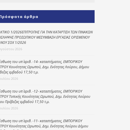
Κοινωνικό
παντοπωλείο
Πρόσφατα άρθρα
Kοινωνικό
φαρμακείο
ΚΤΙΚΟ 1/2026ΕΠΙΤΡΟΠΗΣ ΓΙΑ ΤΗΝ ΚΑΤΑΡΤΙΣΗ ΤΩΝ ΠΙΝΑΚΩΝ
ΣΛΗΨΗΣ ΠΡΟΣΩΠΙΚΟΥ ΜΕΣΥΜΒΑΣΗ ΕΡΓΑΣΙΑΣ ΟΡΙΣΜΕΝΟΥ
Πρόγραμμα
ΝΟΥ ΣΟΧ 1/2026
“Βοήθεια στο σπίτι”
υγούστου 2026
Κέντρο Ημερήσιας
ίσθωση του υπ΄ αριθ. -14- καταστήματος, ΕΜΠΟΡΙΚΟΥ
Φροντίδας
ΤΡΟΥ Κοινότητας Ωρωπού, Δημ. Ενότητας Λούρου, Δήμου
Ηλικιωμένων
βεζας εμβαδού 17,50 τ.μ.
(Κ.Η.Φ.Η.) Πρέβεζας
Ιουλίου 2026
ίσθωση του υπ΄ αριθ. -12- καταστήματος, ΕΜΠΟΡΙΚΟΥ
ΤΡΟΥ Τοπικής Κοινότητας Ωρωπού, Δημ. Ενότητας Λούρου
ου Πρέβεζας εμβαδού 17,50 τ.μ.
Ιουλίου 2026
ίσθωση του υπ΄ αριθ. -11- καταστήματος, ΕΜΠΟΡΙΚΟΥ
ΤΡΟΥ Κοινότητας Ωρωπού, Δημ. Ενότητας Λούρου Δήμου