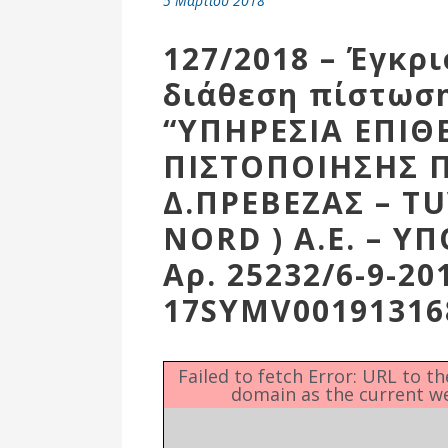
5 Μαρτίου 2018
Επιτροπή
Δημοτικές
127/2018 – Έγκρ
Ενότητες
διάθεση πίστωση
“ΥΠΗΡΕΣΙΑ ΕΠΙΘ
ΠΙΣΤΟΠΟΙΗΣΗΣ 
Δ.ΠΡΕΒΕΖΑΣ – TU
NORD ) Α.Ε. – 
Αρ. 25232/6-9-2
17SYMV00191316
Αθλητικές
Υποδομές
Failed to fetch Error: URL to t
domain as the current w
Αθλητικές
Εκδηλώσεις