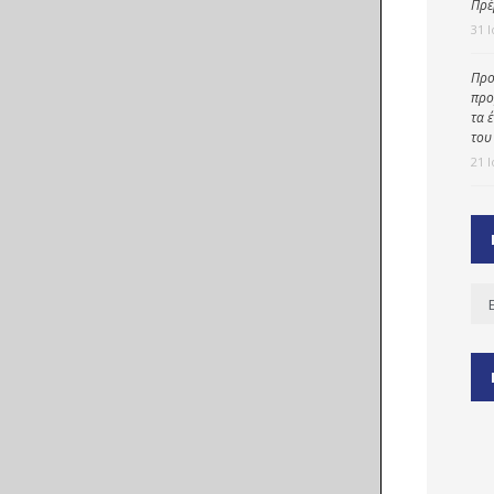
Πρέ
31 
Προ
ύ
προ
ζας
τα 
του
ίου
21 
Ισ