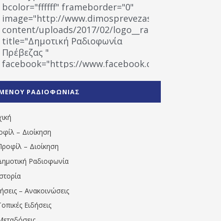
bcolor="ffffff" frameborder="0"
image="http://www.dimosprevezas.gr/wp-
content/uploads/2017/02/logo__radiofonias.jpg"
title="Δημοτική Ραδιοφωνία
Πρέβεζας "
facebook="https://www.facebook.com/%CE%9
%CE%A1%CE%B1%CE%B4%CE%B9%CE%BF%CF%86
%CE%A0%CF%81%CE%AD%CE%B2%CE%B5%CE%B6%
ΜΕΝΟΥ ΡΑΔΙΟΦΩΝΙΑΣ
1531194763766854/" artist="" ]
χική
οφίλ – Διοίκηση
Προφίλ – Διοίκηση
Δημοτική Ραδιοφωνία
Ιστορία
δήσεις – Ανακοινώσεις
Τοπικές Ειδήσεις
Μεταδόσεις