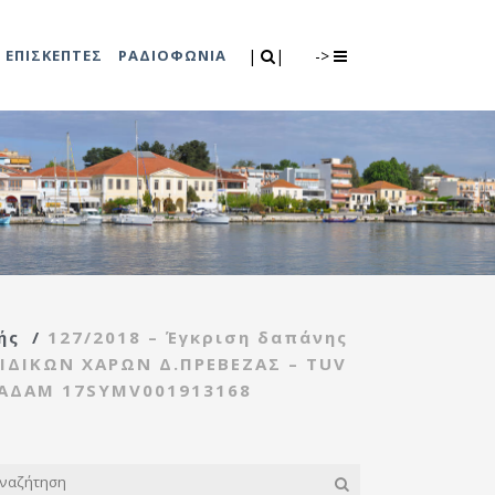
Search
|
|
ΕΠΙΣΚΕΠΤΕΣ
ΡΑΔΙΟΦΩΝΙΑ
|
|
->
0
λιτισμού
Τμήμα Πρόνοιας
7
ικές εκδηλώσεις
Κέντρο
συμβουλευτικής
υποστήριξης
ής
/
127/2018 – Έγκριση δαπάνης
γυναικών
ΑΙΔΙΚΩΝ ΧΑΡΩΝ Δ.ΠΡΕΒΕΖΑΣ – TUV
Κέντρο ανοιχτής
– ΑΔΑΜ 17SYMV001913168
προστασίας
ηλικιωμένων
(Κ.Α.Π.Η.)
Κέντρο κοινότητας