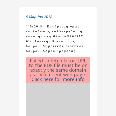
5 Μαρτίου 2018
113/2018 – Κατάρτιση όρων
εκμίσθωσης καλλιεργήσιμης
έκτασης στη θέση «ΦΡΑΞΙΑΣ
Α’», Τοπικής Κοινότητας
Λούρου, Δημοτικής Ενότητας
Λούρου, Δήμου Πρέβεζας.
Failed to fetch Error: URL
to the PDF file must be on
exactly the same domain
as the current web page.
Click here for more info