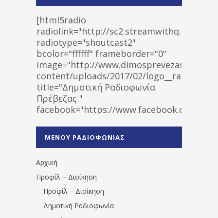
[html5radio
radiolink="http://sc2.streamwithq.com:802
radiotype="shoutcast2"
bcolor="ffffff" frameborder="0"
image="http://www.dimosprevezas.gr/wp-
content/uploads/2017/02/logo__radiofonias
title="Δημοτική Ραδιοφωνία
Πρέβεζας "
facebook="https://www.facebook.co
%CE%A1%CE%B1%CE%B4%CE%B9%CE%BF%
%CE%A0%CF%81%CE%AD%CE%B2%CE%B5%
ΜΕΝΟΥ ΡΑΔΙΟΦΩΝΙΑΣ
1531194763766854/" artist="" ]
Αρχική
Προφίλ – Διοίκηση
Προφίλ – Διοίκηση
Δημοτική Ραδιοφωνία