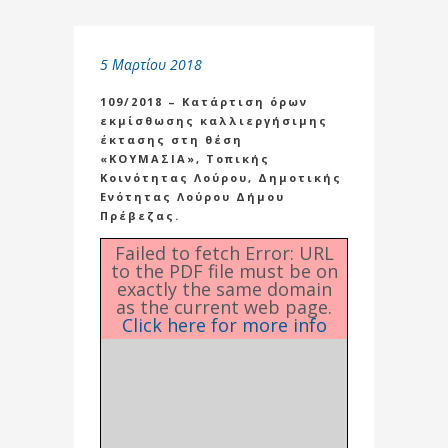
5 Μαρτίου 2018
109/2018 – Κατάρτιση όρων
εκμίσθωσης καλλιεργήσιμης
έκτασης στη θέση
«ΚΟΥΜΑΣΙΑ», Τοπικής
Κοινότητας Λούρου, Δημοτικής
Ενότητας Λούρου Δήμου
Πρέβεζας.
Failed to fetch Error: URL
to the PDF file must be on
exactly the same domain
as the current web page.
Click here for more info