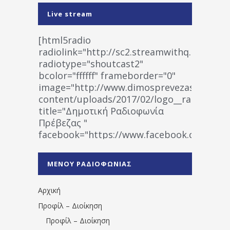
Live stream
[html5radio
radiolink="http://sc2.streamwithq.com:802
radiotype="shoutcast2"
bcolor="ffffff" frameborder="0"
image="http://www.dimosprevezas.gr/wp-
content/uploads/2017/02/logo__radiofonias
title="Δημοτική Ραδιοφωνία
Πρέβεζας "
facebook="https://www.facebook.co
%CE%A1%CE%B1%CE%B4%CE%B9%CE%BF%
%CE%A0%CF%81%CE%AD%CE%B2%CE%B5%
ΜΕΝΟΥ ΡΑΔΙΟΦΩΝΙΑΣ
1531194763766854/" artist="" ]
Αρχική
Προφίλ – Διοίκηση
Προφίλ – Διοίκηση