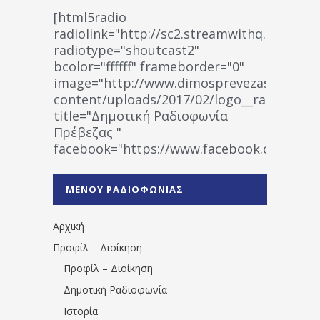
[html5radio
radiolink="http://sc2.streamwithq.com:802
radiotype="shoutcast2"
bcolor="ffffff" frameborder="0"
image="http://www.dimosprevezas.gr/wp-
content/uploads/2017/02/logo__radiofonias
title="Δημοτική Ραδιοφωνία
Πρέβεζας "
facebook="https://www.facebook.co
%CE%A1%CE%B1%CE%B4%CE%B9%CE%BF%
%CE%A0%CF%81%CE%AD%CE%B2%CE%B5%
ΜΕΝΟΥ ΡΑΔΙΟΦΩΝΙΑΣ
1531194763766854/" artist="" ]
Αρχική
Προφίλ – Διοίκηση
Προφίλ – Διοίκηση
Δημοτική Ραδιοφωνία
Ιστορία