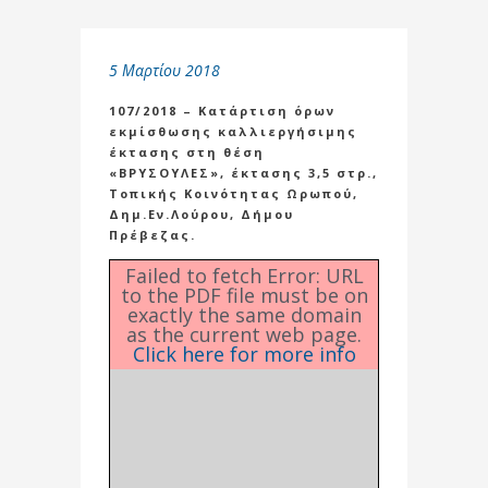
5 Μαρτίου 2018
107/2018 – Κατάρτιση όρων
εκμίσθωσης καλλιεργήσιμης
έκτασης στη θέση
«ΒΡΥΣΟΥΛΕΣ», έκτασης 3,5 στρ.,
Τοπικής Κοινότητας Ωρωπού,
Δημ.Εν.Λούρου, Δήμου
Πρέβεζας.
Failed to fetch Error: URL
to the PDF file must be on
exactly the same domain
as the current web page.
Click here for more info