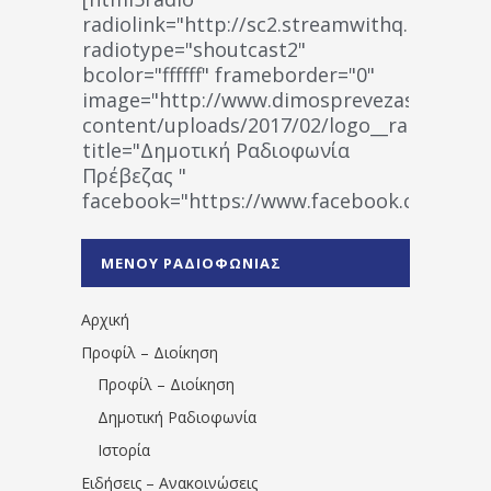
radiolink="http://sc2.streamwithq.com:802
radiotype="shoutcast2"
bcolor="ffffff" frameborder="0"
image="http://www.dimosprevezas.gr/wp-
content/uploads/2017/02/logo__radiofonias
title="Δημοτική Ραδιοφωνία
Πρέβεζας "
facebook="https://www.facebook.co
%CE%A1%CE%B1%CE%B4%CE%B9%CE%BF%
%CE%A0%CF%81%CE%AD%CE%B2%CE%B5%
ΜΕΝΟΥ ΡΑΔΙΟΦΩΝΙΑΣ
1531194763766854/" artist="" ]
Αρχική
Προφίλ – Διοίκηση
Προφίλ – Διοίκηση
Δημοτική Ραδιοφωνία
Ιστορία
Ειδήσεις – Ανακοινώσεις