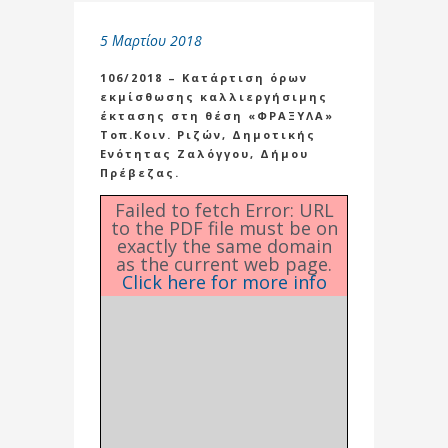
5 Μαρτίου 2018
106/2018 – Κατάρτιση όρων
εκμίσθωσης καλλιεργήσιμης
έκτασης στη θέση «ΦΡΑΞΥΛΑ»
Τοπ.Κοιν. Ριζών, Δημοτικής
Ενότητας Ζαλόγγου, Δήμου
Πρέβεζας.
Failed to fetch Error: URL
to the PDF file must be on
exactly the same domain
as the current web page.
Click here for more info