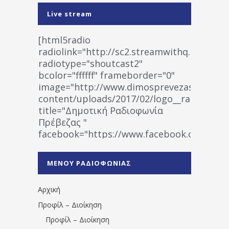
Live stream
[html5radio
radiolink="http://sc2.streamwithq.com:802
radiotype="shoutcast2"
bcolor="ffffff" frameborder="0"
image="http://www.dimosprevezas.gr/wp-
content/uploads/2017/02/logo__radiofonias
title="Δημοτική Ραδιοφωνία
Πρέβεζας "
facebook="https://www.facebook.co
%CE%A1%CE%B1%CE%B4%CE%B9%CE%BF%
%CE%A0%CF%81%CE%AD%CE%B2%CE%B5%
ΜΕΝΟΥ ΡΑΔΙΟΦΩΝΙΑΣ
1531194763766854/" artist="" ]
Αρχική
Προφίλ – Διοίκηση
Προφίλ – Διοίκηση