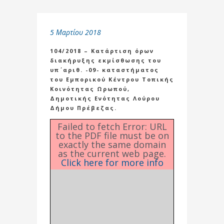
5 Μαρτίου 2018
104/2018 – Κατάρτιση όρων
διακήρυξης εκμίσθωσης του
υπ΄ αριθ. -09- καταστήματος
του Εμπορικού Κέντρου Τοπικής
Κοινότητας Ωρωπού,
Δημοτικής Ενότητας Λούρου
Δήμου Πρέβεζας.
Failed to fetch Error: URL
to the PDF file must be on
exactly the same domain
as the current web page.
Click here for more info