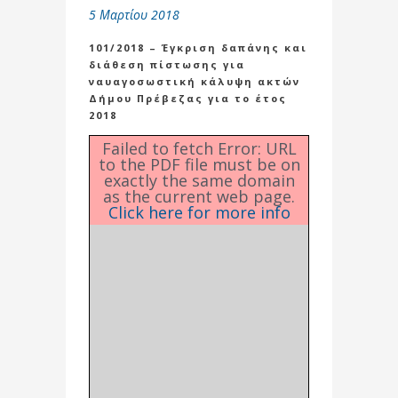
5 Μαρτίου 2018
101/2018 – Έγκριση δαπάνης και
διάθεση πίστωσης για
ναυαγοσωστική κάλυψη ακτών
Δήμου Πρέβεζας για το έτος
2018
Failed to fetch Error: URL
to the PDF file must be on
exactly the same domain
as the current web page.
Click here for more info