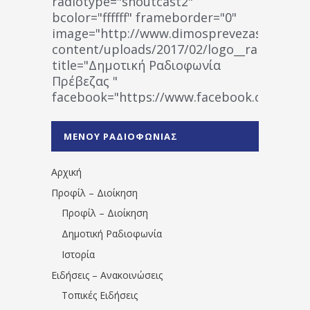
radiotype="shoutcast2"
bcolor="ffffff" frameborder="0"
image="http://www.dimosprevezas.gr/wp-
content/uploads/2017/02/logo__radiofonias
title="Δημοτική Ραδιοφωνία
Πρέβεζας "
facebook="https://www.facebook.co
%CE%A1%CE%B1%CE%B4%CE%B9%CE%BF%
%CE%A0%CF%81%CE%AD%CE%B2%CE%B5%
ΜΕΝΟΥ ΡΑΔΙΟΦΩΝΙΑΣ
1531194763766854/" artist="" ]
Αρχική
Προφίλ – Διοίκηση
Προφίλ – Διοίκηση
Δημοτική Ραδιοφωνία
Ιστορία
Ειδήσεις – Ανακοινώσεις
Τοπικές Ειδήσεις