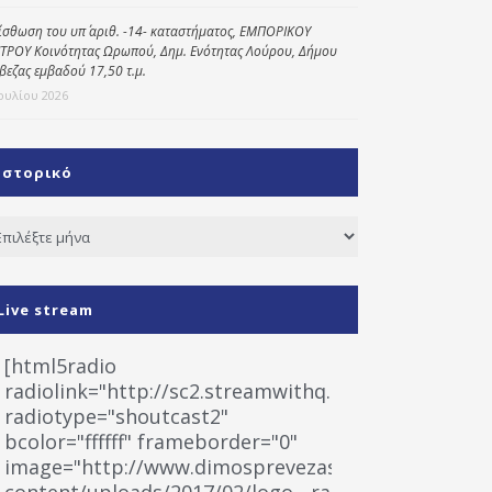
ίσθωση του υπ΄ αριθ. -14- καταστήματος, ΕΜΠΟΡΙΚΟΥ
ΤΡΟΥ Κοινότητας Ωρωπού, Δημ. Ενότητας Λούρου, Δήμου
βεζας εμβαδού 17,50 τ.μ.
Ιουλίου 2026
Ιστορικό
τορικό
Live stream
[html5radio
radiolink="http://sc2.streamwithq.com:8028/stream
radiotype="shoutcast2"
bcolor="ffffff" frameborder="0"
image="http://www.dimosprevezas.gr/wp-
content/uploads/2017/02/logo__radiofonias.jpg"