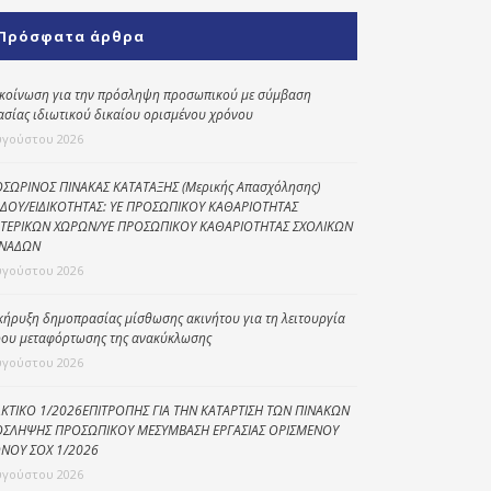
Κοινωνικό
Πρόσφατα άρθρα
παντοπωλείο
Kοινωνικό
κοίνωση για την πρόσληψη προσωπικού με σύμβαση
φαρμακείο
ασίας ιδιωτικού δικαίου ορισμένου χρόνου
υγούστου 2026
Πρόγραμμα
“Βοήθεια στο σπίτι”
ΣΩΡΙΝΟΣ ΠΙΝΑΚΑΣ ΚΑΤΑΤΑΞΗΣ (Μερικής Απασχόλησης)
ΔΟΥ/ΕΙΔΙΚΟΤΗΤΑΣ: ΥΕ ΠΡΟΣΩΠΙΚΟΥ ΚΑΘΑΡΙΟΤΗΤΑΣ
Κέντρο Ημερήσιας
ΤΕΡΙΚΩΝ ΧΩΡΩΝ/ΥΕ ΠΡΟΣΩΠΙΚΟΥ ΚΑΘΑΡΙΟΤΗΤΑΣ ΣΧΟΛΙΚΩΝ
Φροντίδας
ΝΑΔΩΝ
Ηλικιωμένων
υγούστου 2026
(Κ.Η.Φ.Η.) Πρέβεζας
κήρυξη δημοπρασίας μίσθωσης ακινήτου για τη λειτουργία
ου μεταφόρτωσης της ανακύκλωσης
υγούστου 2026
ΚΤΙΚΟ 1/2026ΕΠΙΤΡΟΠΗΣ ΓΙΑ ΤΗΝ ΚΑΤΑΡΤΙΣΗ ΤΩΝ ΠΙΝΑΚΩΝ
ΣΛΗΨΗΣ ΠΡΟΣΩΠΙΚΟΥ ΜΕΣΥΜΒΑΣΗ ΕΡΓΑΣΙΑΣ ΟΡΙΣΜΕΝΟΥ
ΝΟΥ ΣΟΧ 1/2026
υγούστου 2026