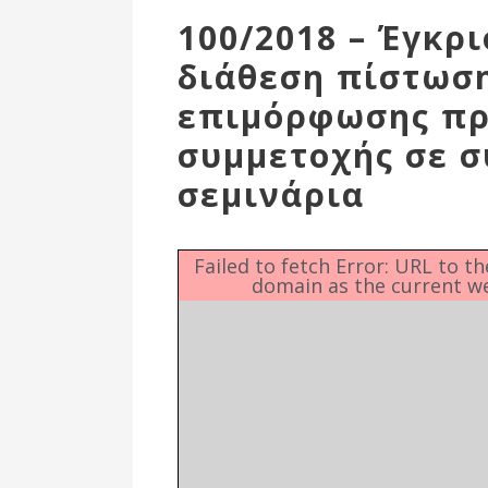
Επιτροπή
100/2018 – Έγκρ
Δημοτικές
διάθεση πίστωση
Ενότητες
επιμόρφωσης πρ
συμμετοχής σε σ
σεμινάρια
Failed to fetch Error: URL to t
domain as the current w
Αθλητικές
Υποδομές
Αθλητικές
Εκδηλώσεις