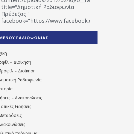
title="Δημοτική Ραδιοφωνία
Πρέβεζας "
facebook="https://www.facebook.com/%CE%9
%CE%A1%CE%B1%CE%B4%CE%B9%CE%BF%CF%86
%CE%A0%CF%81%CE%AD%CE%B2%CE%B5%CE%B6%
ΜΕΝΟΥ ΡΑΔΙΟΦΩΝΙΑΣ
1531194763766854/" artist="" ]
χική
οφίλ – Διοίκηση
Προφίλ – Διοίκηση
Δημοτική Ραδιοφωνία
Ιστορία
δήσεις – Ανακοινώσεις
Τοπικές Ειδήσεις
Μεταδόσεις
Ανακοινώσεις
αλυτικό πρόγραμμα