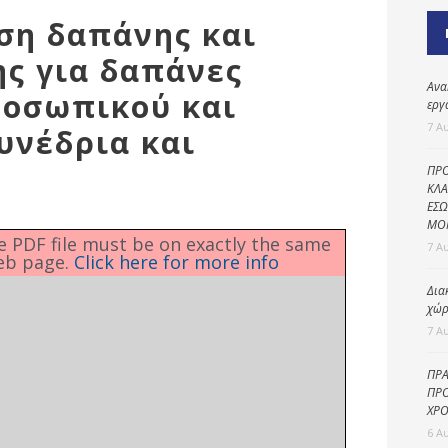
Καθαριότητα και
ιση δαπάνης και
περιβάλλον
ς για δαπάνες
Δημοτική
αστυνομία
Ανα
οσωπικού και
εργ
Γραφείο εσόδων
7 Α
υνέδρια και
Παιδικοί σταθμοί
ΠΡΟ
Πολιτική
ΚΛΑ
ΕΣΩ
προστασία
ΜΟ
he PDF file must be on exactly the same
7 Α
eb page.
Click here for more info
Δια
χώρ
7 Α
ΠΡΑ
ΠΡΟ
ΧΡΟ
6 Α