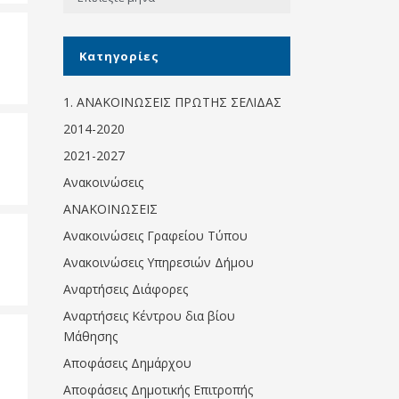
Κοινωνικό
παντοπωλείο
Kατηγορίες
Kοινωνικό
φαρμακείο
1. ΑΝΑΚΟΙΝΩΣΕΙΣ ΠΡΩΤΗΣ ΣΕΛΙΔΑΣ
Πρόγραμμα
2014-2020
“Βοήθεια στο σπίτι”
2021-2027
Κέντρο Ημερήσιας
Ανακοινώσεις
Φροντίδας
Ηλικιωμένων
ΑΝΑΚΟΙΝΩΣΕΙΣ
(Κ.Η.Φ.Η.) Πρέβεζας
Ανακοινώσεις Γραφείου Τύπου
Ανακοινώσεις Υπηρεσιών Δήμου
Αναρτήσεις Διάφορες
Αναρτήσεις Κέντρου δια βίου
Μάθησης
Αποφάσεις Δημάρχου
Αποφάσεις Δημοτικής Επιτροπής